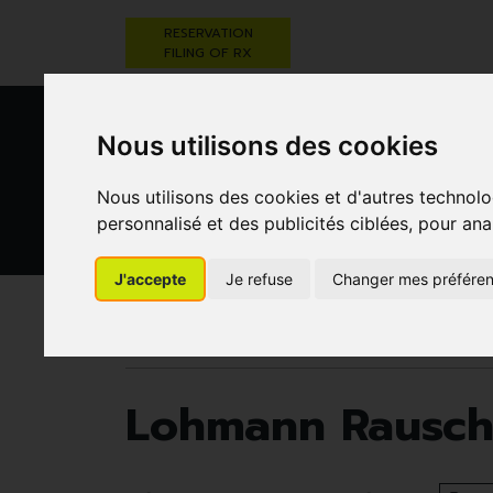
RESERVATION
FILING OF RX
Nous utilisons des cookies
Nous utilisons des cookies et d'autres technolo
personnalisé et des publicités ciblées, pour ana
HEALTHCARE
NUTRITION,
PREGNA
J'accepte
Je refuse
Changer mes préfére
AND HYGIENE
VITAMINS AND
AN
WEIGHT LOSS
CHILD
Pharmacie Darwin
Lohmann Rauscher
Lohmann Rausch