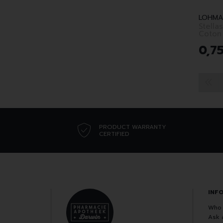
LOHMA
Stella
Coton
0
,
7
PRODUCT WARRANTY
CERTIFIED
INF
Who 
Ask 