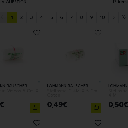
 A QUESTION
1
2
3
4
5
6
7
8
9
10
NN RAUSCHER
LOHMANN RAUSCHER
LOHMANN
c Viscos 5 Cm X
Stellastic C 4M X 5 Cm
Stellastic V
Coton
4 M
€
0
,
49
€
0
,
50