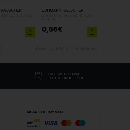
 RAUSCHER
LOHMANN RAUSCHER
2 Tampon 30-35
Stellastic Viscos 15 Cm
X 4 M
0
,
86
€
Showing 1-12 of 119 articles
FREE WITHDRAWAL
TO THE DRUGSTORE
MEANS OF PAYMENT