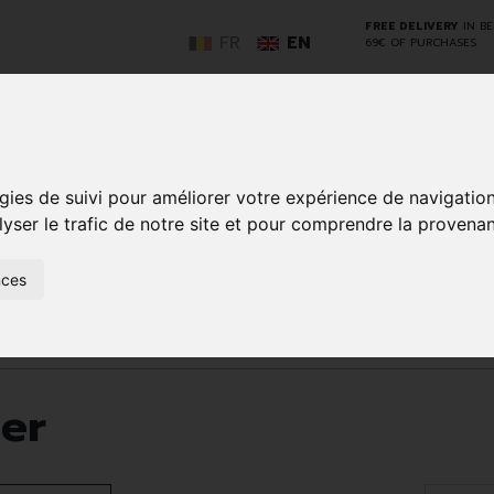
FREE DELIVERY
IN B
FR
EN
69€ OF PURCHASES
GO
gies de suivi pour améliorer votre expérience de navigatio
lyser le trafic de notre site et pour comprendre la provenan
NCY
HERBAL
HOME
ANIMALS
50+
MEDI
nces
D
MEDICINE
HEALTHCARE
AND
REN
AND FIRST AID
INSECTS
er