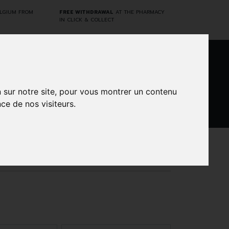
ELGIUM FROM
FREE WITHDRAWAL
AT THE PHARMACY
IN CLICK & COLLECT
0
n sur notre site, pour vous montrer un contenu
ce de nos visiteurs.
DARWIN
CINES
BRANDS
PROMOS
LABORATORY