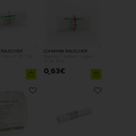
 RAUSCHER
LOHMANN RAUSCHER
c Viscos 10 Cm
Bande Cambric Leger
7Cm Stel
€
0
,
63
€