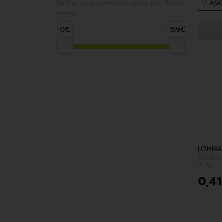
Refine your selection using the filters
ASK
below:
0€
159€
LOHMA
Stellasti
4 M
0
,
41