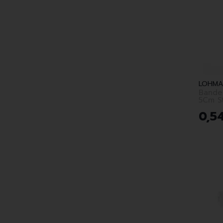
LOHMA
Bande
5Cm S
0
,
5