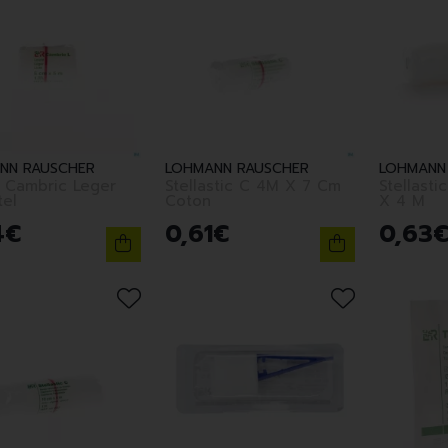
NN RAUSCHER
LOHMANN RAUSCHER
LOHMANN
 Cambric Leger
Stellastic C 4M X 7 Cm
Stellasti
tel
Coton
X 4 M
4
€
0
,
61
€
0
,
63