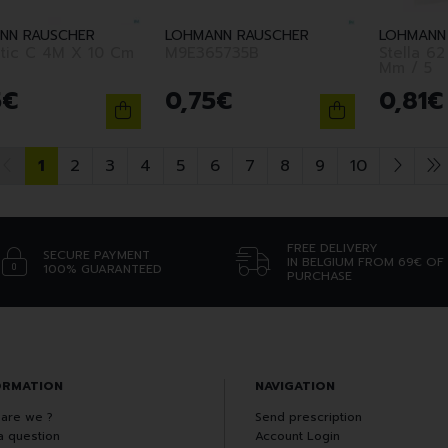
NN RAUSCHER
LOHMANN RAUSCHER
LOHMANN
stic C 4M X 10 Cm
M9E365735B
Stella 6
Mm / 5
5
€
0
,
75
€
0
,
81
€
1
2
3
4
5
6
7
8
9
10
FREE DELIVERY
SECURE PAYMENT
IN BELGIUM FROM 69€ OF
100% GUARANTEED
PURCHASE
ORMATION
NAVIGATION
are we ?
Send prescription
a question
Account Login