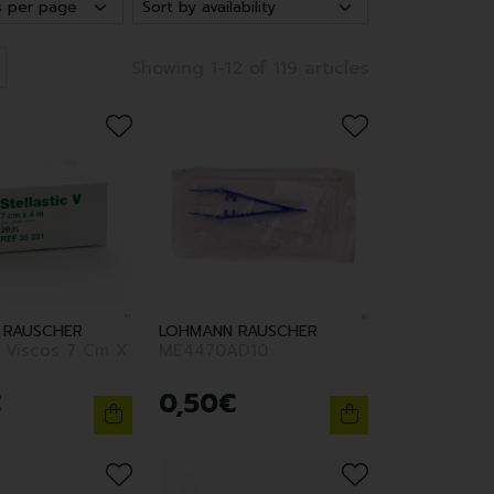
Showing 1-12 of 119 articles
 RAUSCHER
LOHMANN RAUSCHER
iscos 7 Cm X
ME4470AD10
€
0
,
50
€