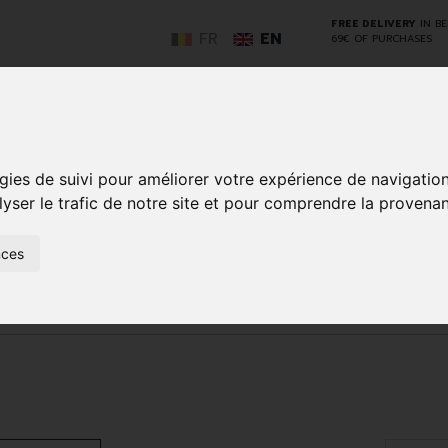
FREE DELIVERY
IN B
FR
EN
69€ OF PURCHASES
GO
gies de suivi pour améliorer votre expérience de navigatio
lyser le trafic de notre site et pour comprendre la provenan
NCY
HERBAL
HOME
ANIMALS
50+
MEDI
nces
D
MEDICINE
HEALTHCARE
AND
REN
AND FIRST AID
INSECTS