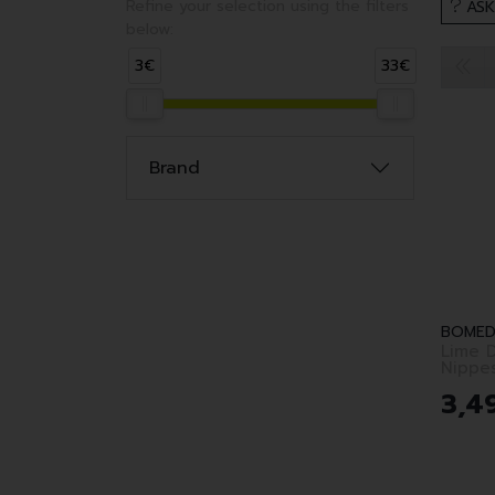
Refine your selection using the filters
ASK
below:
3€
33€
Brand
BOMED
Lime 
Nippe
3
,
4