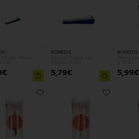
YS
BOMEDYS
BOMEDYS
 Ongle Poche
Coupe Ongle Gm
Pince Ep
Nippes 556
Nippes £ 557
£ 37A
9
€
5
,
79
€
5
,
99
€