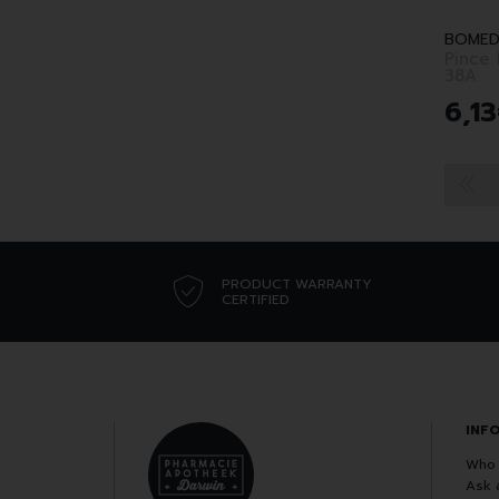
BOMED
Pince Epi
38A
6
,
13
PRODUCT WARRANTY
CERTIFIED
INF
Who 
Ask 