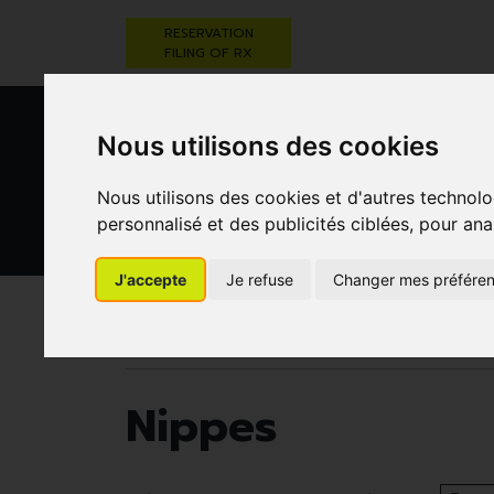
RESERVATION
FILING OF RX
Nous utilisons des cookies
Nous utilisons des cookies et d'autres technolo
personnalisé et des publicités ciblées, pour ana
HEALTHCARE
NUTRITION,
PREGNA
J'accepte
Je refuse
Changer mes préfére
AND HYGIENE
VITAMINS AND
AN
WEIGHT LOSS
CHILD
Pharmacie Darwin
Nippes
Nippes