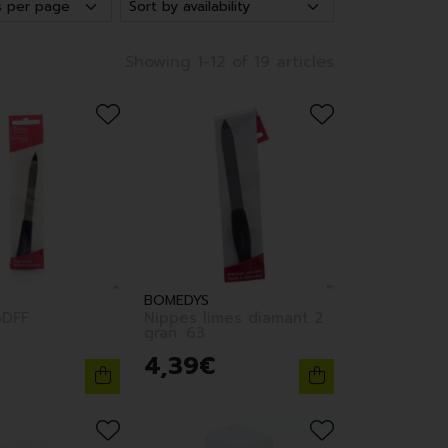
Showing 1-12 of 19 articles
BOMEDYS
DFF
Nippes limes diamant 2
gran. 63
4
,
39
€