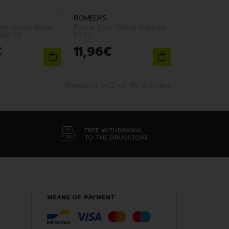
BOMEDYS
ire-comedons
Pince Epil Obliq Nippes
cure-oreille 10
£727
€
11
,
96
€
Showing 1-12 of 19 articles
FREE WITHDRAWAL
TO THE DRUGSTORE
MEANS OF PAYMENT