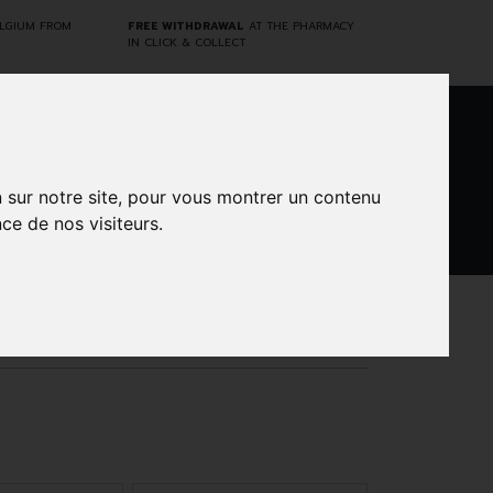
ELGIUM FROM
FREE WITHDRAWAL
AT THE PHARMACY
IN CLICK & COLLECT
0
n sur notre site, pour vous montrer un contenu
ce de nos visiteurs.
DARWIN
CINES
BRANDS
PROMOS
LABORATORY