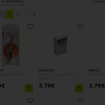
 A QUESTION
1
2
YS
BOMEDYS
NIPPES
Diamant 11 Cm
Lames Coupe-Cors 10
M6DB586
s
Nippes 72
9
€
3
,
79
€
3
,
79
€