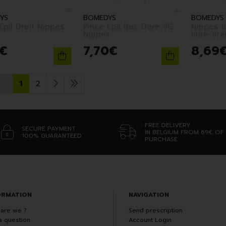
YS
BOMEDYS
BOMEDYS
l Droit Nippes
Pince Epil Bec Dore 9G
Nippes t
Nippes
€
7
,
70
€
8
,
69
1
2
FREE DELIVERY
SECURE PAYMENT
IN BELGIUM FROM 69€ OF
100% GUARANTEED
PURCHASE
ORMATION
NAVIGATION
are we ?
Send prescription
a question
Account Login