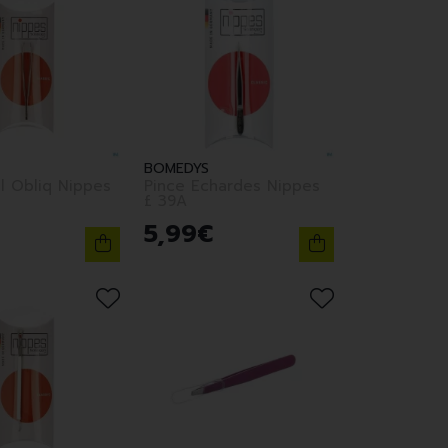
BOMEDYS
il Obliq Nippes
Pince Echardes Nippes
£ 39A
5
,
99
€