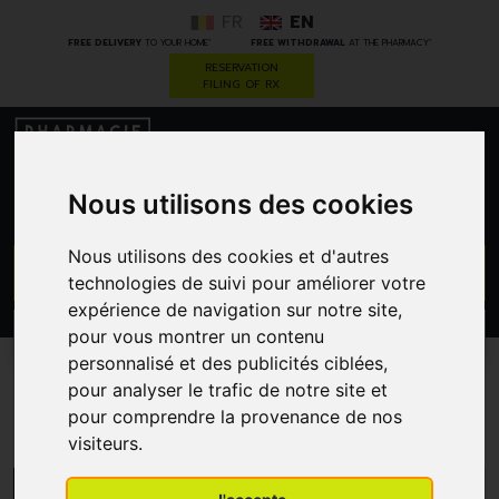
FR
EN
*
*
FREE DELIVERY
TO YOUR HOME
FREE WITHDRAWAL
AT THE PHARMACY
RESERVATION
FILING OF RX
0
Nous utilisons des cookies
Nous utilisons des cookies et d'autres
GO
technologies de suivi pour améliorer votre
expérience de navigation sur notre site,
pour vous montrer un contenu
PROMOS
CATEGORIES
personnalisé et des publicités ciblées,
pour analyser le trafic de notre site et
Perrigo
pour comprendre la provenance de nos
visiteurs.
MENU/FILTERS