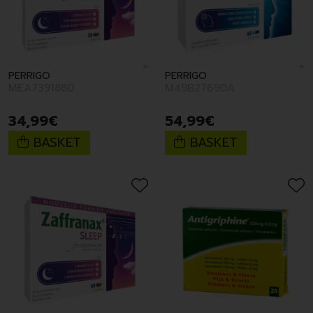
PERRIGO
PERRIGO
MEA7391880
M49B27690A
34
,
99
€
54
,
99
€
BASKET
BASKET