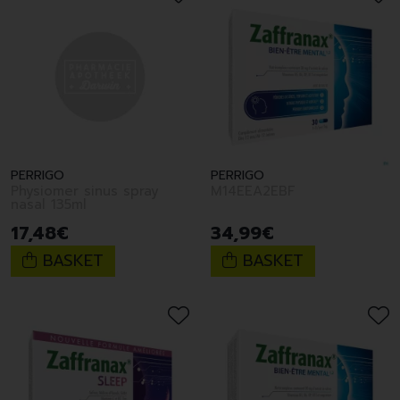
PERRIGO
PERRIGO
Physiomer sinus spray
M14EEA2EBF
nasal 135ml
17
,
48
€
34
,
99
€
BASKET
BASKET