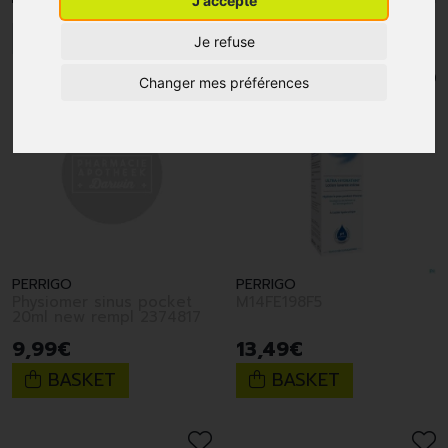
J'accepte
1
Je refuse
Changer mes préférences
PERRIGO
PERRIGO
Physiomer sinus pocket
M14FE198F5
20ml new rempl 2374817
9
,
99
€
13
,
49
€
BASKET
BASKET