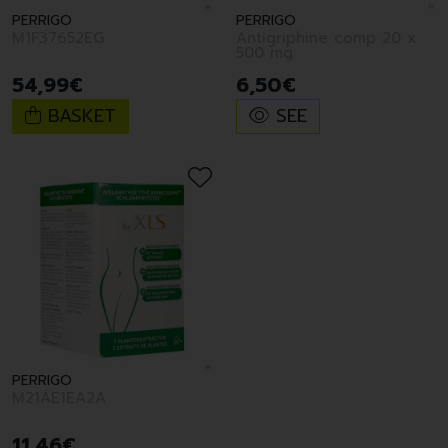
PERRIGO
PERRIGO
M1F37652EG
Antigriphine comp 20 x
500 mg
54
,
99
€
6
,
50
€
BASKET
SEE
PERRIGO
M21AE1EA2A
11
,
46
€