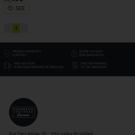
SEE
1
PRODUCT WARRANTY
SECURE PAYMENT
CERTIFIED
100% GUARANTEED
FREE DELIVERY
FREE WITHDRAWAL
IN BELGIUM FROM 69€ OF PURCHASE
TO THE DRUGSTORE
Rue Franz Merjay, 42 - 1050 Ixelles (Bruxelles)