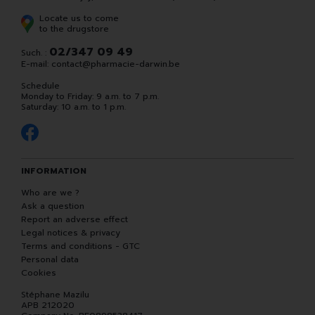
Locate us to come
to the drugstore
02/347 09 49
Such. :
E-mail:
contact
@
pharmacie-darwin.be
Schedule
Monday to Friday: 9 a.m. to 7 p.m.
Saturday: 10 a.m. to 1 p.m.
INFORMATION
Who are we ?
Ask a question
Report an adverse effect
Legal notices & privacy
Terms and conditions - GTC
Personal data
Cookies
Stéphane Mazilu
APB 212020