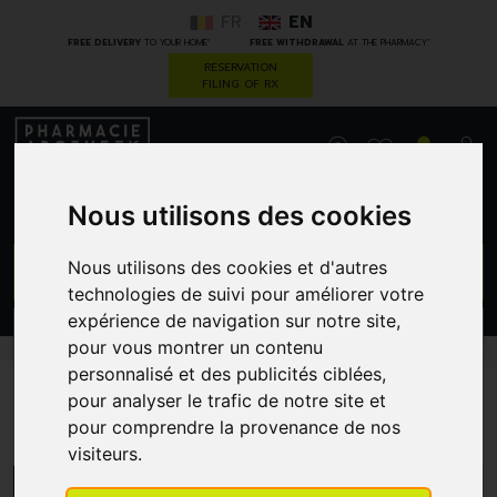
FR
EN
*
*
FREE DELIVERY
TO YOUR HOME
FREE WITHDRAWAL
AT THE PHARMACY
RESERVATION
FILING OF RX
0
Nous utilisons des cookies
GO
Nous utilisons des cookies et d'autres
technologies de suivi pour améliorer votre
expérience de navigation sur notre site,
PROMOS
CATEGORIES
pour vous montrer un contenu
personnalisé et des publicités ciblées,
pour analyser le trafic de notre site et
Tilman
pour comprendre la provenance de nos
visiteurs.
MENU/FILTERS