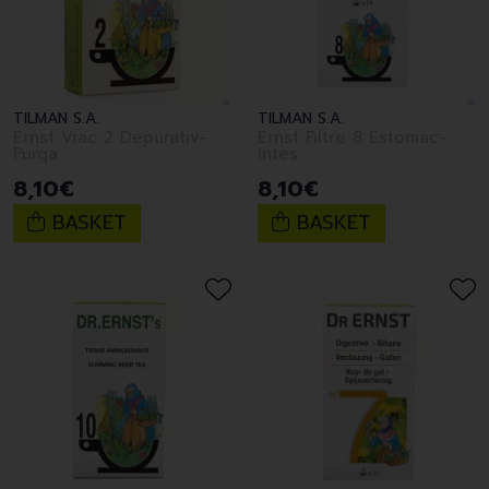
TILMAN S.A.
TILMAN S.A.
Ernst Vrac 2 Depurativ-
Ernst Filtre 8 Estomac-
Purga
Intes
8
,
10
€
8
,
10
€
BASKET
BASKET