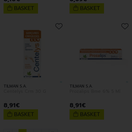
BASKET
BASKET
TILMAN S.A.
TILMAN S.A.
Centelys Crm 30 G
Prozalips Bme 6% 5 Ml
8
,
91
€
8
,
91
€
BASKET
BASKET