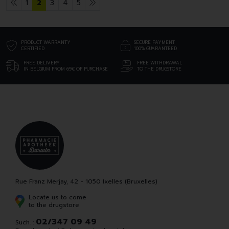
1
2
3
4
5
PRODUCT WARRANTY
SECURE PAYMENT
CERTIFIED
100% GUARANTEED
FREE DELIVERY
FREE WITHDRAWAL
IN BELGIUM FROM 69€ OF PURCHASE
TO THE DRUGSTORE
Rue Franz Merjay, 42 - 1050 Ixelles (Bruxelles)
Locate us to come
to the drugstore
02/347 09 49
Such. :