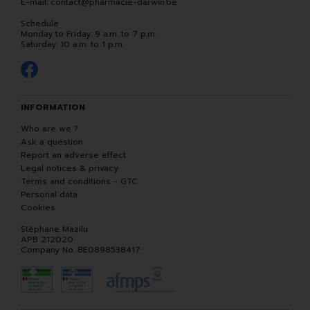
E-mail:
contact
@
pharmacie-darwin.be
Schedule
Monday to Friday: 9 a.m. to 7 p.m.
Saturday: 10 a.m. to 1 p.m.
INFORMATION
Who are we ?
Ask a question
Report an adverse effect
Legal notices & privacy
Terms and conditions - GTC
Personal data
Cookies
Stéphane Mazilu
APB 212020
Company No. BE0898538417