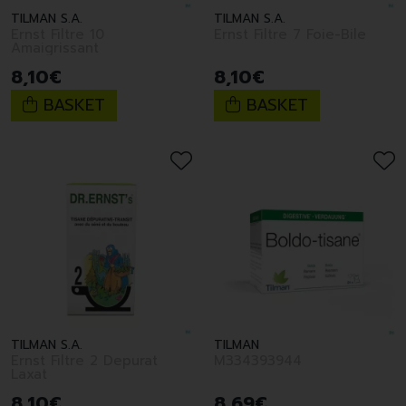
TILMAN S.A.
TILMAN S.A.
Ernst Filtre 10
Ernst Filtre 7 Foie-Bile
Amaigrissant
8
,
10
€
8
,
10
€
BASKET
BASKET
TILMAN S.A.
TILMAN
Ernst Filtre 2 Depurat
M334393944
Laxat
8
,
10
€
8
,
69
€