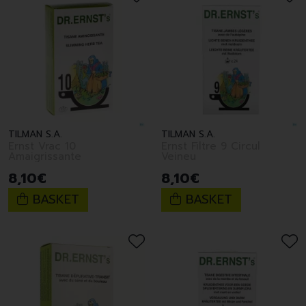
TILMAN S.A.
TILMAN S.A.
Ernst Vrac 10
Ernst Filtre 9 Circul
Amaigrissante
Veineu
8
,
10
€
8
,
10
€
BASKET
BASKET