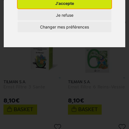
J'accepte
1
2
3
4
5
Je refuse
Changer mes préférences
TILMAN S.A.
TILMAN S.A.
Ernst Filtre 3 Sante
Ernst Filtre 6 Reins-Vessie
8
,
10
€
8
,
10
€
BASKET
BASKET