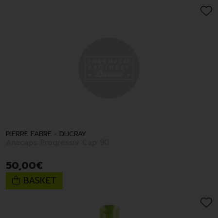
PIERRE FABRE - DUCRAY
Anacaps Progressiv Cap 90
50
,
00
€
BASKET