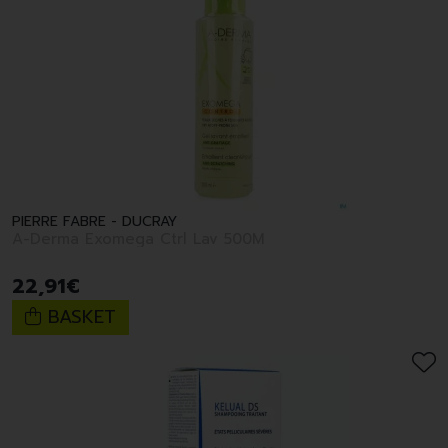
PIERRE FABRE - DUCRAY
A-Derma Exomega Ctrl Lav 500M
22
,
91
€
BASKET