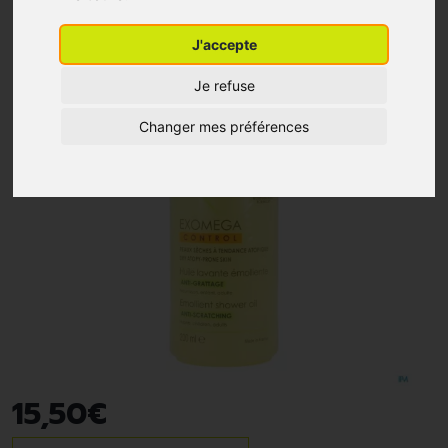
J'accepte
Je refuse
Changer mes préférences
15
,
50
€