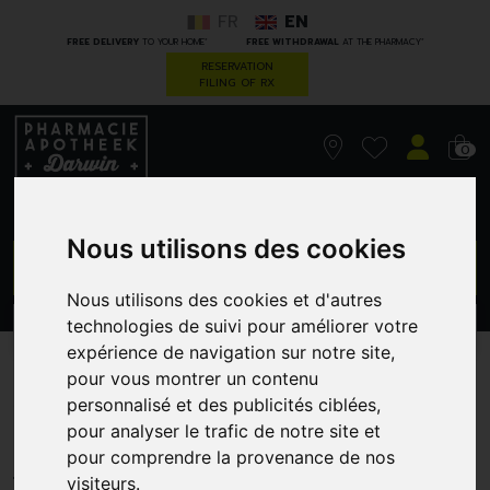
FR
EN
*
*
FREE DELIVERY
TO YOUR HOME
FREE WITHDRAWAL
AT THE PHARMACY
RESERVATION
FILING OF RX
0
Nous utilisons des cookies
GO
Nous utilisons des cookies et d'autres
technologies de suivi pour améliorer votre
PROMOS
CATEGORIES
expérience de navigation sur notre site,
pour vous montrer un contenu
A-Derma Exomega Ctrl Hle
personnalisé et des publicités ciblées,
200M
pour analyser le trafic de notre site et
pour comprendre la provenance de nos
PIERRE FABRE - DUCRAY
visiteurs.