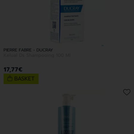
PIERRE FABRE - DUCRAY
Kelual Ds Shampooing 100 Ml
17
,
77
€
BASKET