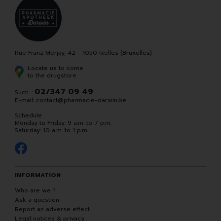
Rue Franz Merjay, 42 - 1050 Ixelles (Bruxelles)
Locate us to come
to the drugstore
02/347 09 49
Such. :
E-mail:
contact
@
pharmacie-darwin.be
Schedule
Monday to Friday: 9 a.m. to 7 p.m.
Saturday: 10 a.m. to 1 p.m.
INFORMATION
Who are we ?
Ask a question
Report an adverse effect
Legal notices & privacy