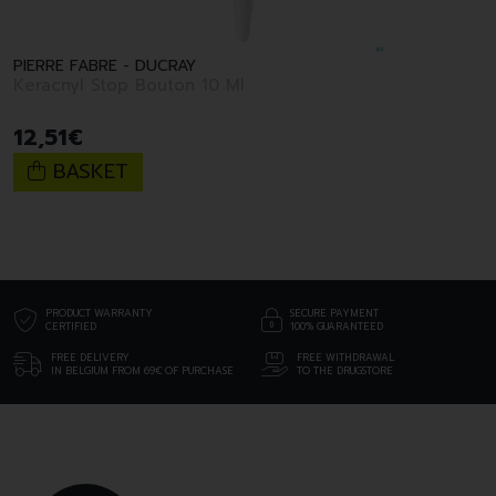
PIERRE FABRE - DUCRAY
Keracnyl Stop Bouton 10 Ml
12
,
51
€
BASKET
PRODUCT WARRANTY
SECURE PAYMENT
CERTIFIED
100% GUARANTEED
FREE DELIVERY
FREE WITHDRAWAL
IN BELGIUM FROM 69€ OF PURCHASE
TO THE DRUGSTORE