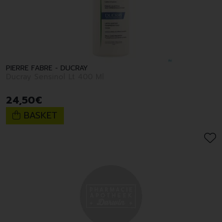
PIERRE FABRE - DUCRAY
Ducray Sensinol Lt 400 Ml
24
,
50
€
BASKET