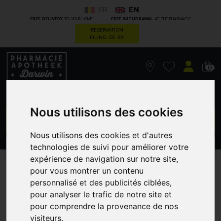
FR
EN
*
*
FREE DELIVERY
TO YOUR HOME
FREE WITHDRAWAL
AT THE PHARMACY
RESERVATION
FILING OF RX
0
Nous utilisons des cookies
GO
Nous utilisons des cookies et d'autres
technologies de suivi pour améliorer votre
PROMOS
CATEGORIES
expérience de navigation sur notre site,
pour vous montrer un contenu
A-Derma Primalba Gel Lav
personnalisé et des publicités ciblées,
200M
pour analyser le trafic de notre site et
pour comprendre la provenance de nos
PIERRE FABRE - DUCRAY
visiteurs.