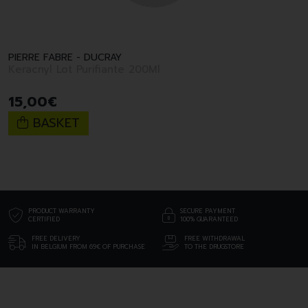
PIERRE FABRE - DUCRAY
Keracnyl Lot Purifiante 200Ml
15
,
00
€
BASKET
PRODUCT WARRANTY
SECURE PAYMENT
CERTIFIED
100% GUARANTEED
FREE DELIVERY
FREE WITHDRAWAL
IN BELGIUM FROM 69€ OF PURCHASE
TO THE DRUGSTORE