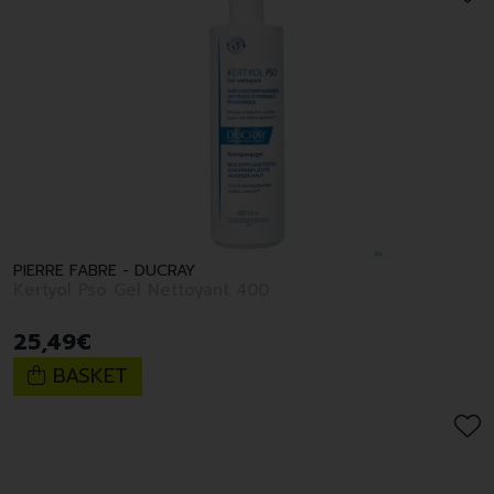
PIERRE FABRE - DUCRAY
Kertyol Pso Gel Nettoyant 400
25
,
49
€
BASKET