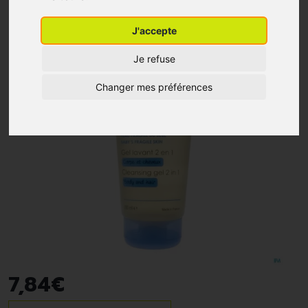
J'accepte
Je refuse
Changer mes préférences
7
,
84
€