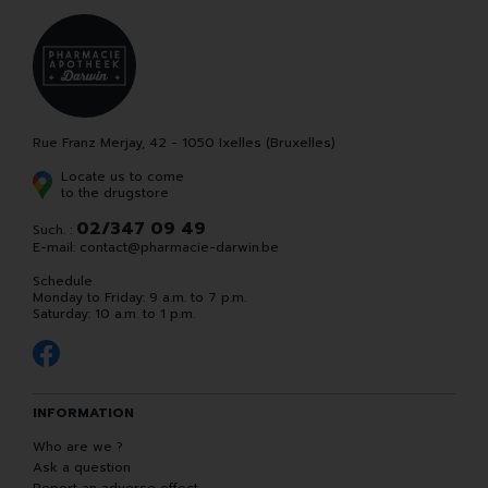
Rue Franz Merjay, 42 - 1050 Ixelles (Bruxelles)
Locate us to come
to the drugstore
02/347 09 49
Such. :
E-mail:
contact
@
pharmacie-darwin.be
Schedule
Monday to Friday: 9 a.m. to 7 p.m.
Saturday: 10 a.m. to 1 p.m.
INFORMATION
Who are we ?
Ask a question