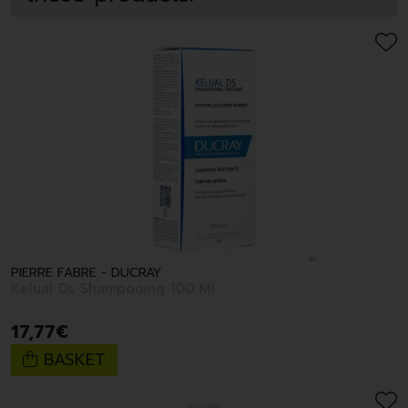
PIERRE FABRE - DUCRAY
Kelual Ds Shampooing 100 Ml
17
,
77
€
BASKET