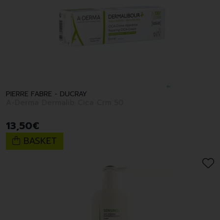
PIERRE FABRE - DUCRAY
A-Derma Dermalib Cica Crm 50
13
,
50
€
BASKET