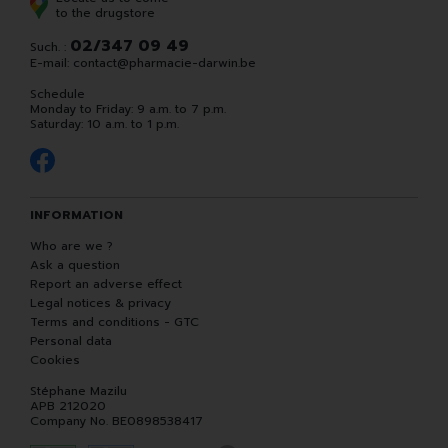
to the drugstore
02/347 09 49
Such. :
E-mail:
contact
@
pharmacie-darwin.be
Schedule
Monday to Friday: 9 a.m. to 7 p.m.
Saturday: 10 a.m. to 1 p.m.
INFORMATION
Who are we ?
Ask a question
Report an adverse effect
Legal notices & privacy
Terms and conditions - GTC
Personal data
Cookies
Stéphane Mazilu
APB 212020
Company No. BE0898538417