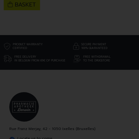
BASKET
PRODUCT WARRANTY
SECURE PAYMENT
CERTIFIED
100% GUARANTEED
FREE DELIVERY
FREE WITHDRAWAL
IN BELGIUM FROM 69€ OF PURCHASE
TO THE DRUGSTORE
Rue Franz Merjay, 42 - 1050 Ixelles (Bruxelles)
Locate us to come