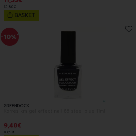
11
,
53
€
12
,
80
€
BASKET
-10%
*
GREENDOCK
Korres km gel effect nail 88 steel blue 11ml
9
,
48
€
10
,
53
€