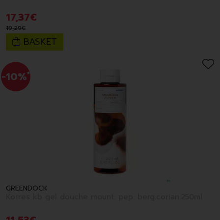
17
,
37
€
19
,
29
€
BASKET
-10%
*
GREENDOCK
Korres kb gel douche mount. pep. berg.corian.250ml