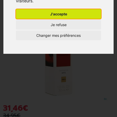
visiteurs.
-10%
*
J'accepte
Je refuse
Changer mes préférences
31
,
46
€
34
,
95
€