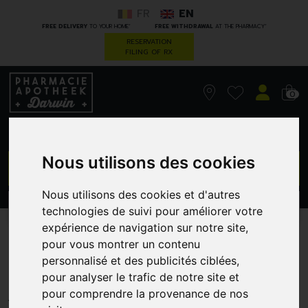
FR
EN
*
*
FREE DELIVERY
TO YOUR HOME
FREE WITHDRAWAL
AT THE PHARMACY
RESERVATION
FILING OF RX
0
Nous utilisons des cookies
GO
Nous utilisons des cookies et d'autres
PROMOS
CATEGORIES
technologies de suivi pour améliorer votre
expérience de navigation sur notre site,
Korres km rose sauvage
pour vous montrer un contenu
personnalisé et des publicités ciblées,
foundation wrf4 30ml
pour analyser le trafic de notre site et
GREENDOCK
pour comprendre la provenance de nos