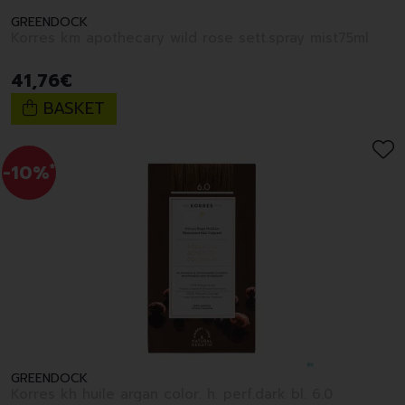
GREENDOCK
Korres km apothecary wild rose sett.spray mist75ml
41
,
76
€
BASKET
-10%
*
GREENDOCK
Korres kh huile argan color. h. perf.dark bl. 6.0