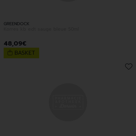
GREENDOCK
Korres kb edt sauge bleue 50ml
48
,
09
€
BASKET