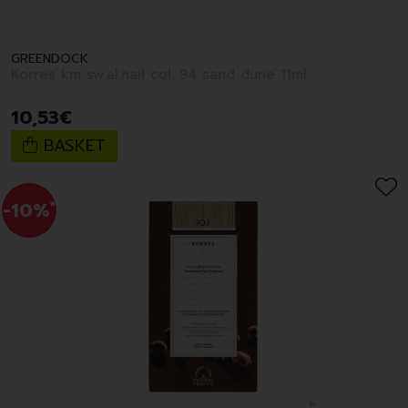
GREENDOCK
Korres km sw.al.nail col. 94 sand dune 11ml
10
,
53
€
BASKET
-10%
*