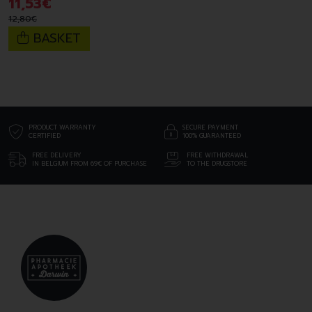
11
,
53
€
12
,
80
€
BASKET
PRODUCT WARRANTY
SECURE PAYMENT
CERTIFIED
100% GUARANTEED
FREE DELIVERY
FREE WITHDRAWAL
IN BELGIUM FROM 69€ OF PURCHASE
TO THE DRUGSTORE