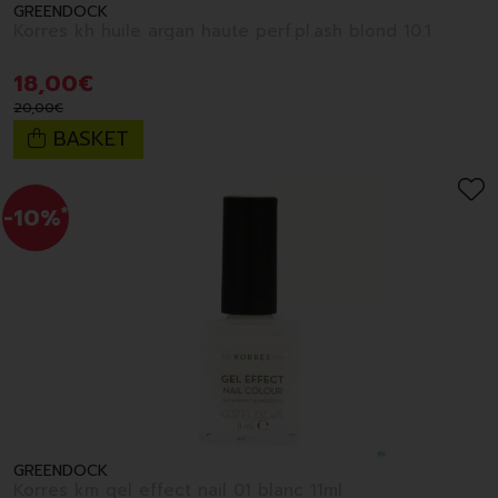
GREENDOCK
Korres kh huile argan haute perf.pl.ash blond 10.1
18
,
00
€
20
,
00
€
BASKET
-10%
*
GREENDOCK
Korres km gel effect nail 01 blanc 11ml