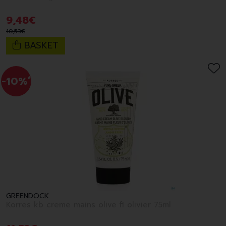
9
,
48
€
10
,
53
€
BASKET
-10%
*
GREENDOCK
Korres kb creme mains olive fl olivier 75ml