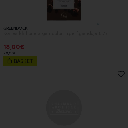
GREENDOCK
Korres kh huile argan color. h.perf.gianduja 6.77
18
,
00
€
20
,
00
€
BASKET