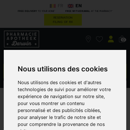
FR
EN
*
*
FREE DELIVERY
TO YOUR HOME
FREE WITHDRAWAL
AT THE PHARMACY
RESERVATION
FILING OF RX
0
Nous utilisons des cookies
GO
Nous utilisons des cookies et d'autres
PROMOS
CATEGORIES
technologies de suivi pour améliorer votre
expérience de navigation sur notre site,
Korres kme creme a/age
pour vous montrer un contenu
personnalisé et des publicités ciblées,
homme erable vis.-yeux
pour analyser le trafic de notre site et
50ml
pour comprendre la provenance de nos