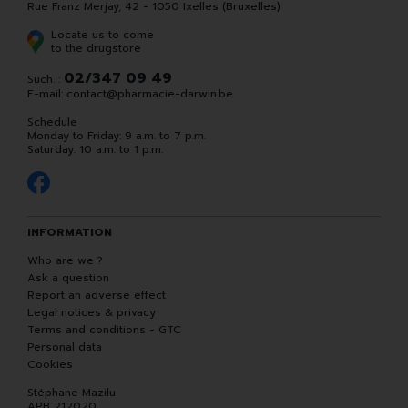
Rue Franz Merjay, 42 - 1050 Ixelles (Bruxelles)
Locate us to come
to the drugstore
02/347 09 49
Such. :
E-mail:
contact
@
pharmacie-darwin.be
Schedule
Monday to Friday: 9 a.m. to 7 p.m.
Saturday: 10 a.m. to 1 p.m.
INFORMATION
Who are we ?
Ask a question
Report an adverse effect
Legal notices & privacy
Terms and conditions - GTC
Personal data
Cookies
Stéphane Mazilu
APB 212020