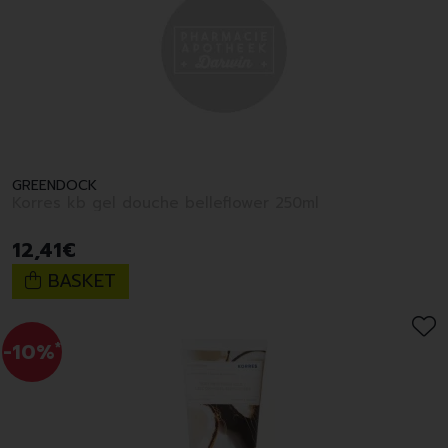
GREENDOCK
Korres kb gel douche belleflower 250ml
12
,
41
€
BASKET
-10%
*