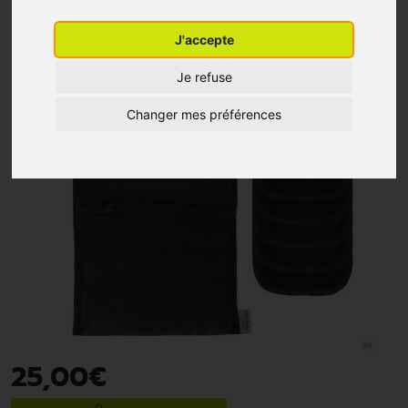
J'accepte
Je refuse
Changer mes préférences
25
,
00
€