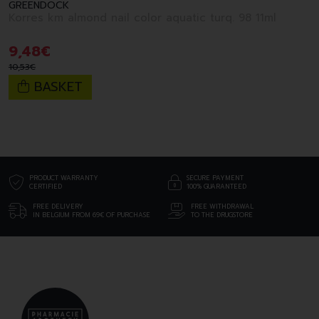
GREENDOCK
Korres km almond nail color aquatic turq. 98 11ml
9
,
48
€
10
,
53
€
BASKET
PRODUCT WARRANTY
SECURE PAYMENT
CERTIFIED
100% GUARANTEED
FREE DELIVERY
FREE WITHDRAWAL
IN BELGIUM FROM 69€ OF PURCHASE
TO THE DRUGSTORE