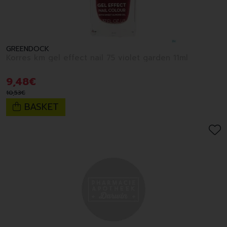
GREENDOCK
Korres km gel effect nail 75 violet garden 11ml
9
,
48
€
10
,
53
€
BASKET