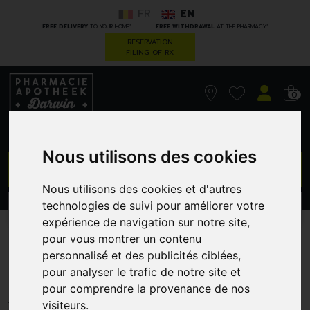
FR
EN
*
*
FREE DELIVERY
TO YOUR HOME
FREE WITHDRAWAL
AT THE PHARMACY
RESERVATION
FILING OF RX
0
Nous utilisons des cookies
GO
Nous utilisons des cookies et d'autres
technologies de suivi pour améliorer votre
PROMOS
CATEGORIES
expérience de navigation sur notre site,
pour vous montrer un contenu
Makeup eraser original mue
personnalisé et des publicités ciblées,
chic black 7 days set
pour analyser le trafic de notre site et
pour comprendre la provenance de nos
GREENDOCK
visiteurs.