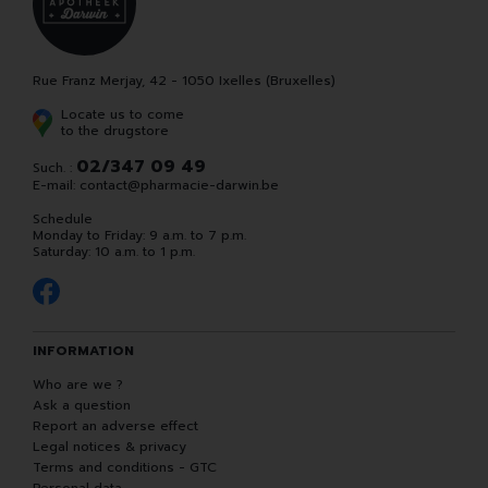
Rue Franz Merjay, 42 - 1050 Ixelles (Bruxelles)
Locate us to come
to the drugstore
02/347 09 49
Such. :
E-mail:
contact
@
pharmacie-darwin.be
Schedule
Monday to Friday: 9 a.m. to 7 p.m.
Saturday: 10 a.m. to 1 p.m.
INFORMATION
Who are we ?
Ask a question
Report an adverse effect
Legal notices & privacy
Terms and conditions - GTC