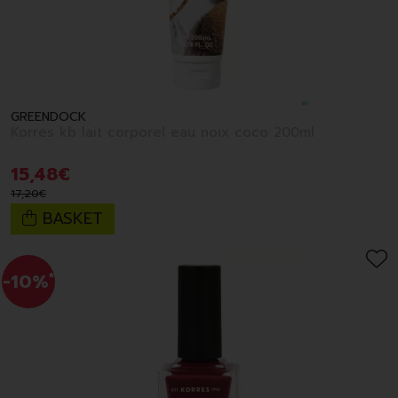
GREENDOCK
Korres kb lait corporel eau noix coco 200ml
15
,
48
€
17
,
20
€
BASKET
-10%
*