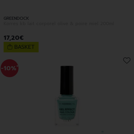
GREENDOCK
Korres kb lait corporel olive & poire miel 200ml
17
,
20
€
BASKET
-10%
*