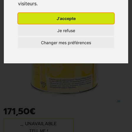
visiteurs.
J'accepte
Je refuse
Changer mes préférences
171
,
50
€
UNAVAILABLE
TELL ME !