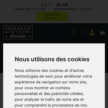
FR
EN
*
*
FREE DELIVERY
TO YOUR HOME
FREE WITHDRAWAL
AT THE PHARMACY
RESERVATION
FILING OF RX
0
GO
Nous utilisons des cookies
Nous utilisons des cookies et d'autres
PROMOS
CATEGORIES
technologies de suivi pour améliorer votre
expérience de navigation sur notre site,
Pku 2 Secunda 500 G
pour vous montrer un contenu
NUTRICIA ADVANCED MEDICAL NUTR
personnalisé et des publicités ciblées,
pour analyser le trafic de notre site et
pour comprendre la provenance de nos