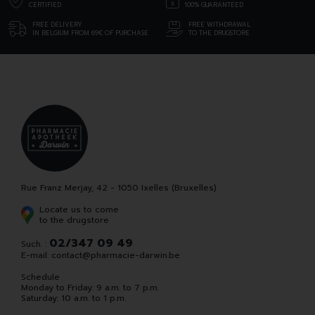
CERTIFIED
100% GUARANTEED
FREE DELIVERY
FREE WITHDRAWAL
IN BELGIUM FROM 69€ OF PURCHASE
TO THE DRUGSTORE
Rue Franz Merjay, 42 - 1050 Ixelles (Bruxelles)
Locate us to come
to the drugstore
02/347 09 49
Such. :
E-mail:
contact
@
pharmacie-darwin.be
Schedule
Monday to Friday: 9 a.m. to 7 p.m.
Saturday: 10 a.m. to 1 p.m.