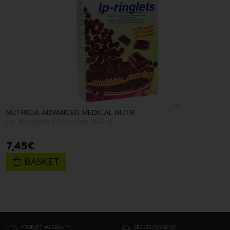
NUTRICIA ADVANCED MEDICAL NUTR
Lp Ringlets Chocolat 250 G
7
,
45
€
BASKET
PRODUCT WARRANTY
SECURE PAYMENT