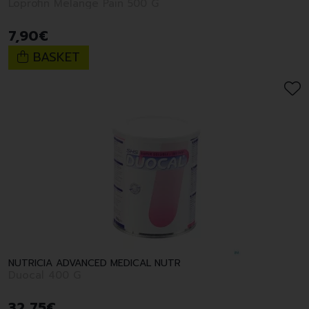
Loprofin Melange Pain 500 G
7
,
90
€
BASKET
NUTRICIA ADVANCED MEDICAL NUTR
Duocal 400 G
32
,
75
€