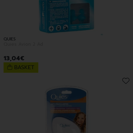
QUIES
Quies Avion 2 Ad
13
,
04
€
BASKET