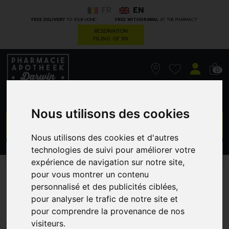
FR
EN
*
*
FREE DELIVERY
TO YOUR HOME
FREE WITHDRAWAL
AT THE PHARMACY
RESERVATION
FILING OF RX
0
Nous utilisons des cookies
GO
Nous utilisons des cookies et d'autres
technologies de suivi pour améliorer votre
PROMOS
CATEGORIES
expérience de navigation sur notre site,
pour vous montrer un contenu
Quies Silicone / 3 Aqua -
personnalisé et des publicités ciblées,
Ad
pour analyser le trafic de notre site et
pour comprendre la provenance de nos
QUIES
visiteurs.