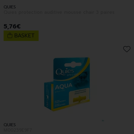
QUIES
Quies protection auditive mousse chair 3 paires
5
,
76
€
BASKET
QUIES
M00239E9F7