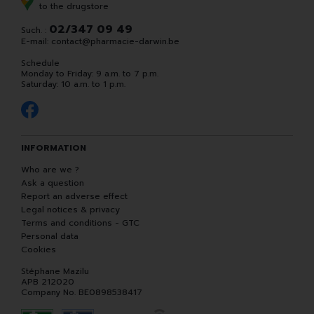
to the drugstore
02/347 09 49
Such. :
E-mail:
contact
@
pharmacie-darwin.be
Schedule
Monday to Friday: 9 a.m. to 7 p.m.
Saturday: 10 a.m. to 1 p.m.
INFORMATION
Who are we ?
Ask a question
Report an adverse effect
Legal notices & privacy
Terms and conditions - GTC
Personal data
Cookies
Stéphane Mazilu
APB 212020
Company No. BE0898538417