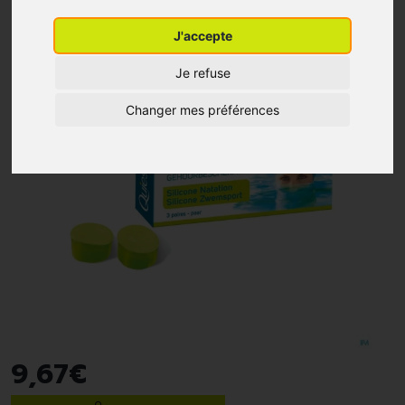
J'accepte
Je refuse
Changer mes préférences
9
,
67
€