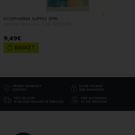
ECOPHARMA SUPPLY SPRL
Opsite Post-Op 9,5X 8,5Cm/5
9
,
49
€
BASKET
PRODUCT WARRANTY
SECURE PAYMENT
CERTIFIED
100% GUARANTEED
FREE DELIVERY
FREE WITHDRAWAL
IN BELGIUM FROM 69€ OF PURCHASE
TO THE DRUGSTORE