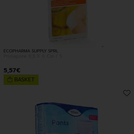
ECOPHARMA SUPPLY SPRL
Primapore 8,3 X 6 Cm / 5
5
,
57
€
BASKET