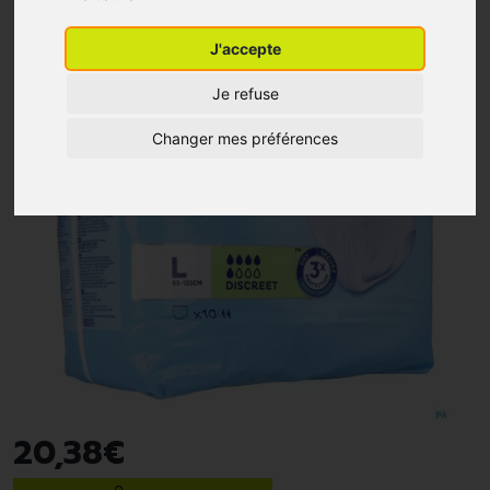
J'accepte
Je refuse
Changer mes préférences
20
,
38
€