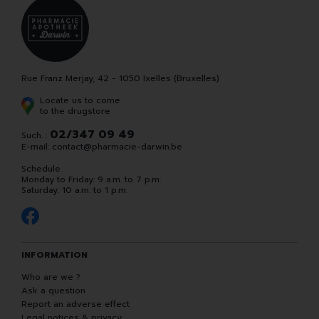
Rue Franz Merjay, 42 - 1050 Ixelles (Bruxelles)
Locate us to come
to the drugstore
02/347 09 49
Such. :
E-mail:
contact
@
pharmacie-darwin.be
Schedule
Monday to Friday: 9 a.m. to 7 p.m.
Saturday: 10 a.m. to 1 p.m.
INFORMATION
Who are we ?
Ask a question
Report an adverse effect
Legal notices & privacy