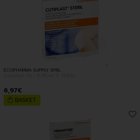
ECOPHARMA SUPPLY SPRL
Cutiplast 10,- X 8Cm/ 5 76826
6
,
97
€
BASKET