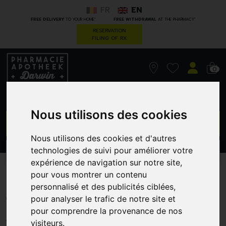
FR
EN
*
*
FREE DELIVERY
TO YOUR HOME
FREE WITHDRAWAL
AT THE PHARMACY
RESERVATION
FILING OF RX
0
Nous utilisons des cookies
GO
Nous utilisons des cookies et d'autres
technologies de suivi pour améliorer votre
PROMOS
CATEGORIES
expérience de navigation sur notre site,
pour vous montrer un contenu
Tena Pants Discreet Large
personnalisé et des publicités ciblées,
10
pour analyser le trafic de notre site et
pour comprendre la provenance de nos
ECOPHARMA SUPPLY SPRL
visiteurs.