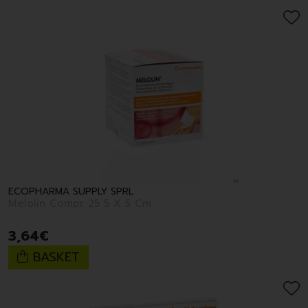
ECOPHARMA SUPPLY SPRL
Melolin Compr 25 5 X 5 Cm
3
,
64
€
BASKET