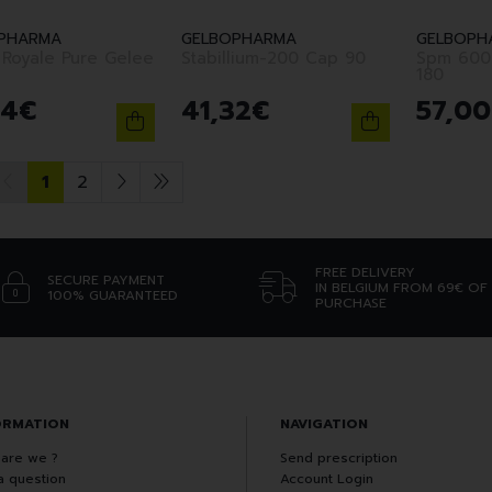
PHARMA
GELBOPHARMA
GELBOPH
 Royale Pure Gelee
Stabillium-200 Cap 90
Spm 600
180
84
€
41
,
32
€
57
,
00
1
2
FREE DELIVERY
SECURE PAYMENT
IN BELGIUM FROM 69€ OF
100% GUARANTEED
PURCHASE
ORMATION
NAVIGATION
are we ?
Send prescription
a question
Account Login