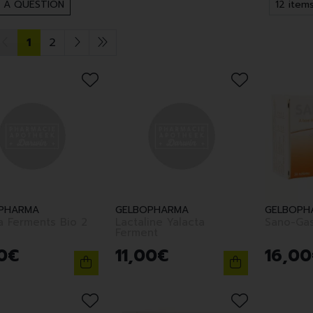
 A QUESTION
1
2
PHARMA
GELBOPHARMA
GELBOPH
a Ferments Bio 2
Lactaline Yalacta
Sano-Gas
Ferment
0
€
11
,
00
€
16
,
00