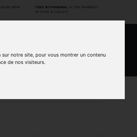
ELGIUM FROM
FREE WITHDRAWAL
AT THE PHARMACY
IN CLICK & COLLECT
0
n sur notre site, pour vous montrer un contenu
ce de nos visiteurs.
DARWIN
CINES
BRANDS
PROMOS
LABORATORY