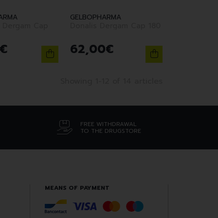
ARMA
GELBOPHARMA
 Dergam Cap
Donalis Dergam Cap 180
€
62
,
00
€
Showing 1-12 of 14 articles
FREE WITHDRAWAL
TO THE DRUGSTORE
MEANS OF PAYMENT