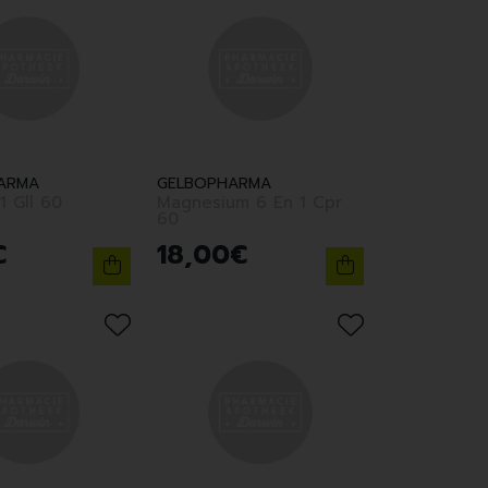
ARMA
GELBOPHARMA
1 Gll 60
Magnesium 6 En 1 Cpr
60
€
18
,
00
€