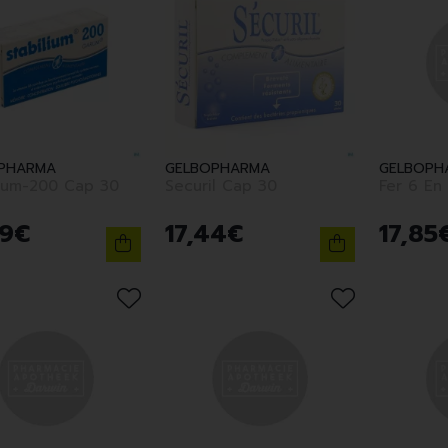
PHARMA
GELBOPHARMA
GELBOPH
lium-200 Cap 30
Securil Cap 30
Fer 6 En 
9
€
17
,
44
€
17
,
85