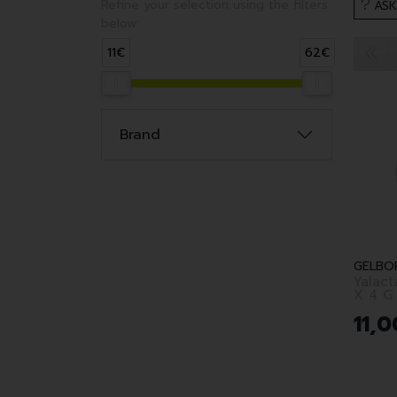
Refine your selection using the filters
ASK
below:
11€
62€
Brand
GELBO
Yalact
X 4 G
11
,
0