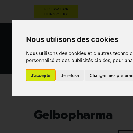
RESERVATION
FILING OF RX
Nous utilisons des cookies
Nous utilisons des cookies et d'autres technolo
personnalisé et des publicités ciblées, pour ana
HEALTHCARE
NUTRITION,
PREGNA
J'accepte
Je refuse
Changer mes préfére
AND HYGIENE
VITAMINS AND
AN
WEIGHT LOSS
CHILD
Pharmacie Darwin
Gelbopharma
Gelbopharma