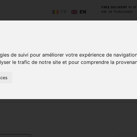
FREE DELIVERY
IN B
FR
EN
69€ OF PURCHASES
GO
gies de suivi pour améliorer votre expérience de navigatio
lyser le trafic de notre site et pour comprendre la provenan
NCY
HERBAL
HOME
ANIMALS
50+
MEDI
nces
D
MEDICINE
HEALTHCARE
AND
REN
AND FIRST AID
INSECTS