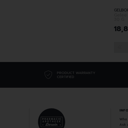
GELBO
Gelee
30 G
18
,
PRODUCT WARRANTY
CERTIFIED
INF
Who 
Ask 