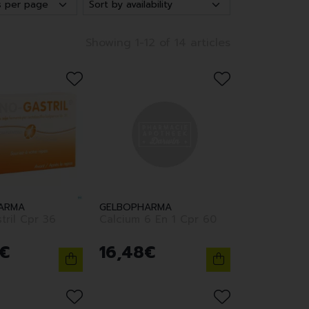
Showing 1-12 of 14 articles
ARMA
GELBOPHARMA
tril Cpr 36
Calcium 6 En 1 Cpr 60
€
16
,
48
€