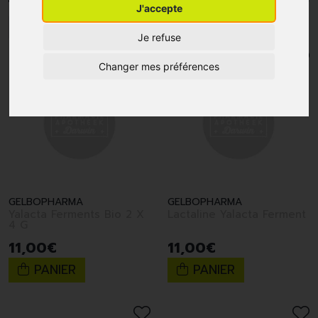
J'accepte
1
2
Je refuse
Changer mes préférences
GELBOPHARMA
GELBOPHARMA
Yalacta Ferments Bio 2 X
Lactaline Yalacta Ferment
4 G
11
,
00
€
11
,
00
€
PANIER
PANIER