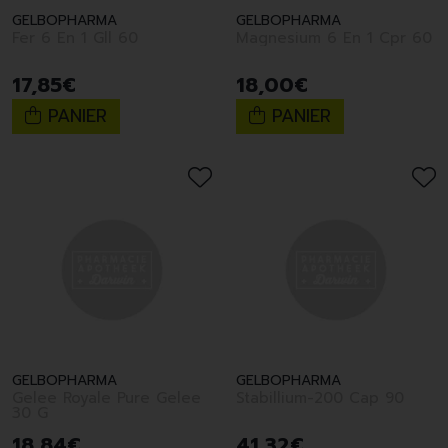
GELBOPHARMA
GELBOPHARMA
Fer 6 En 1 Gll 60
Magnesium 6 En 1 Cpr 60
17
,
85
€
18
,
00
€
PANIER
PANIER
GELBOPHARMA
GELBOPHARMA
Gelee Royale Pure Gelee
Stabillium-200 Cap 90
30 G
18
,
84
€
41
,
32
€