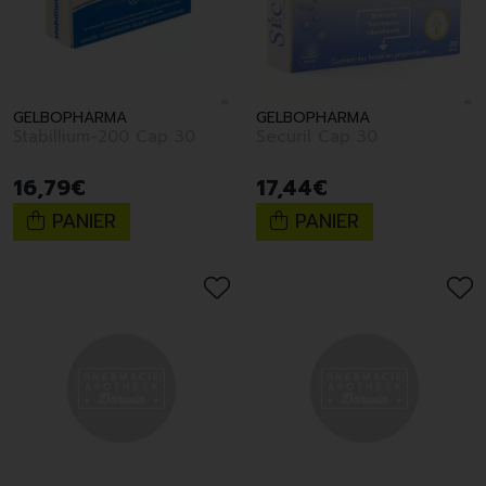
GELBOPHARMA
GELBOPHARMA
Stabillium-200 Cap 30
Securil Cap 30
16
,
79
€
17
,
44
€
PANIER
PANIER