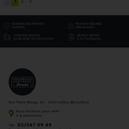
1
2
GARANTIE DES PRODUITS
PAIEMENT SÉCURISÉ
CERTIFIÉS
100% GARANTI
LIVRAISON GRATUITE
RETRAIT GRATUIT
EN BELGIQUE DÈS 69€ D’ACHAT
À LA PHARMACIE
Rue Franz Merjay, 42 - 1050 Ixelles (Bruxelles)
Nous localiser pour venir
à la pharmacie
02/347 09 49
Tél. :