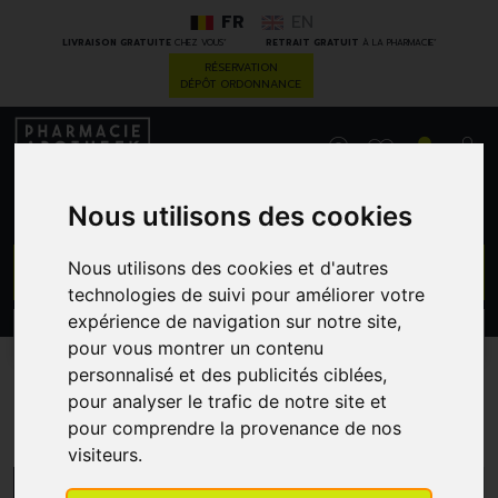
FR
EN
*
*
LIVRAISON GRATUITE
CHEZ VOUS
RETRAIT GRATUIT
À LA PHARMACIE
RÉSERVATION
DÉPÔT ORDONNANCE
0
Nous utilisons des cookies
GO
Nous utilisons des cookies et d'autres
technologies de suivi pour améliorer votre
expérience de navigation sur notre site,
PROMOS
CATÉGORIES
pour vous montrer un contenu
personnalisé et des publicités ciblées,
pour analyser le trafic de notre site et
Gelbopharma
pour comprendre la provenance de nos
visiteurs.
MENU/FILTRES