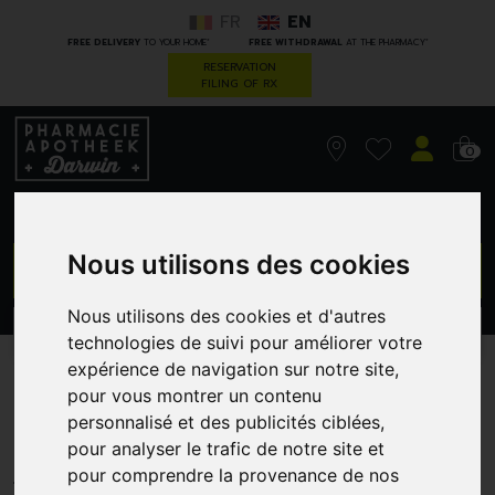
FR
EN
*
*
FREE DELIVERY
TO YOUR HOME
FREE WITHDRAWAL
AT THE PHARMACY
RESERVATION
FILING OF RX
0
Nous utilisons des cookies
GO
Nous utilisons des cookies et d'autres
PROMOS
CATEGORIES
technologies de suivi pour améliorer votre
expérience de navigation sur notre site,
Korres kh huile argan col.
pour vous montrer un contenu
personnalisé et des publicités ciblées,
h.perf.ash lig.bl. 8.1
pour analyser le trafic de notre site et
GREENDOCK
pour comprendre la provenance de nos