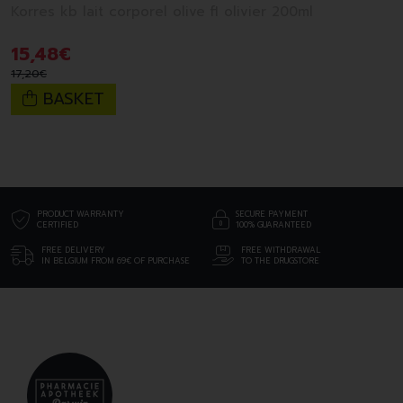
Korres kb lait corporel olive fl olivier 200ml
15
,
48
€
17
,
20
€
BASKET
PRODUCT WARRANTY
SECURE PAYMENT
CERTIFIED
100% GUARANTEED
FREE DELIVERY
FREE WITHDRAWAL
IN BELGIUM FROM 69€ OF PURCHASE
TO THE DRUGSTORE