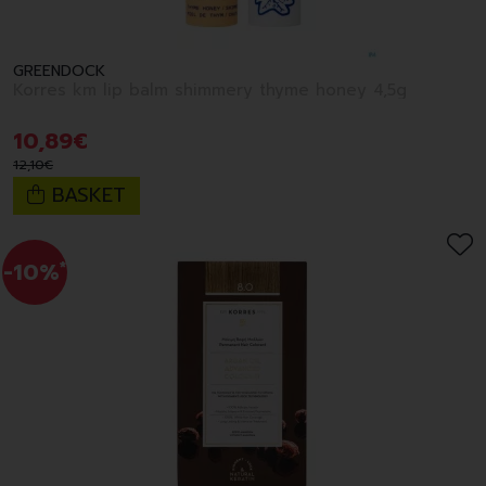
GREENDOCK
Korres km lip balm shimmery thyme honey 4,5g
10
,
89
€
12
,
10
€
BASKET
-10%
*