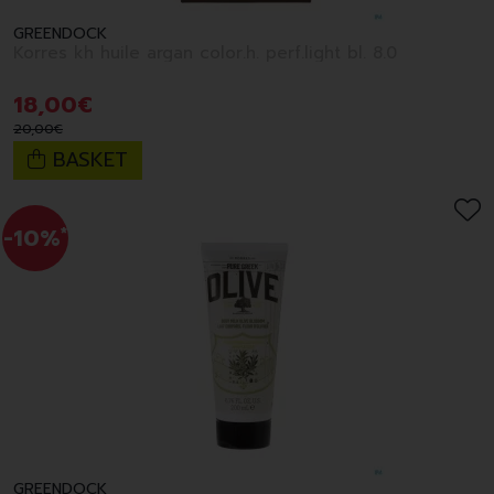
GREENDOCK
Korres kh huile argan color.h. perf.light bl. 8.0
18
,
00
€
20
,
00
€
BASKET
-10%
*
GREENDOCK