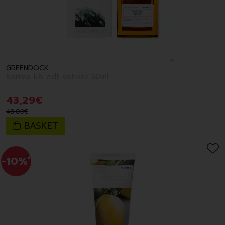
GREENDOCK
Korres kb edt vetiver 50ml
43
,
29
€
48
,
09
€
BASKET
-10%
*