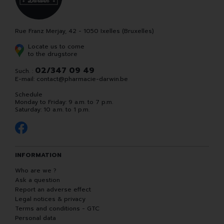
Rue Franz Merjay, 42 - 1050 Ixelles (Bruxelles)
Locate us to come
to the drugstore
02/347 09 49
Such. :
E-mail:
contact
@
pharmacie-darwin.be
Schedule
Monday to Friday: 9 a.m. to 7 p.m.
Saturday: 10 a.m. to 1 p.m.
INFORMATION
Who are we ?
Ask a question
Report an adverse effect
Legal notices & privacy
Terms and conditions - GTC
Personal data