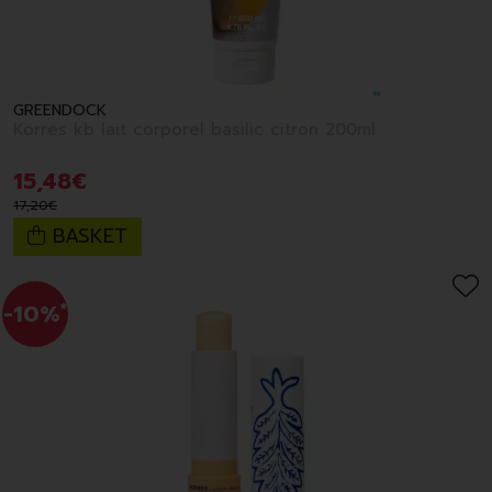
GREENDOCK
Korres kb lait corporel basilic citron 200ml
15
,
48
€
17
,
20
€
BASKET
-10%
*