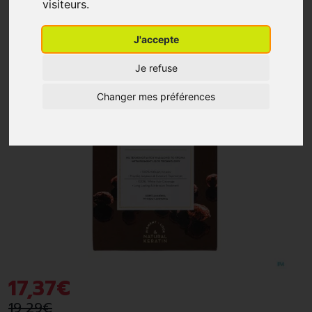
visiteurs.
-10%
*
J'accepte
Je refuse
Changer mes préférences
17
,
37
€
19
,
29
€