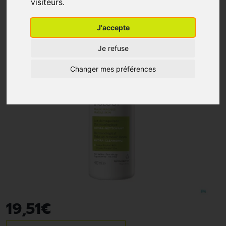
visiteurs.
J'accepte
Je refuse
Changer mes préférences
19
,
51
€