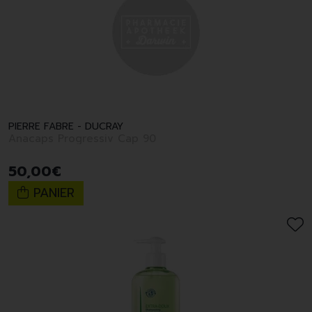
PIERRE FABRE - DUCRAY
Anacaps Progressiv Cap 90
50
,
00
€
PANIER