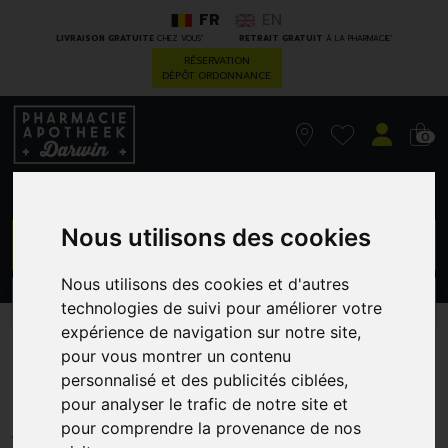
FR
EN
*
*
LIVRAISON GRATUITE
CHEZ VOUS
RETRAIT GRATUIT
À LA PHARMACIE
RÉSERVATION
DÉPÔT ORDONNANCE
0
Nous utilisons des cookies
GO
Nous utilisons des cookies et d'autres
PROMOS
CATÉGORIES
technologies de suivi pour améliorer votre
expérience de navigation sur notre site,
A-Derma Biology Lait Dema
pour vous montrer un contenu
personnalisé et des publicités ciblées,
400
pour analyser le trafic de notre site et
PIERRE FABRE - DUCRAY
pour comprendre la provenance de nos