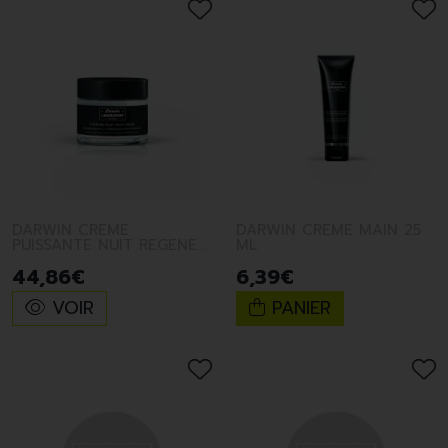
DARWIN CREME
DARWIN CREME MAIN 25
PUISSANTE NUIT REGENER
ML
50ML
44
,
86
€
6
,
39
€
VOIR
PANIER