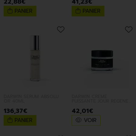
22
,
88
€
41
,
23
€
PANIER
PANIER
DARWIN SERUM ABSOLU
DARWIN CREME
OR 40ML
PUISSANTE JOUR REGENER
50ML
136
,
37
€
42
,
01
€
PANIER
VOIR