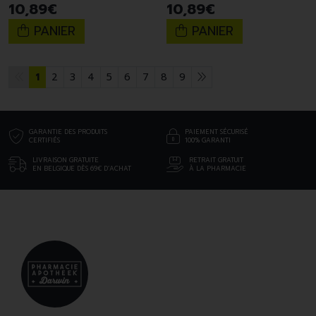
10
,
89
€
10
,
89
€
PANIER
PANIER
1
2
3
4
5
6
7
8
9
GARANTIE DES PRODUITS
PAIEMENT SÉCURISÉ
CERTIFIÉS
100% GARANTI
LIVRAISON GRATUITE
RETRAIT GRATUIT
EN BELGIQUE DÈS 69€ D’ACHAT
À LA PHARMACIE