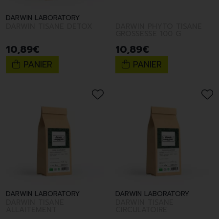
DARWIN LABORATORY
DARWIN TISANE DETOX
DARWIN PHYTO TISANE
GROSSESSE 100 G
10
,
89
€
10
,
89
€
PANIER
PANIER
DARWIN LABORATORY
DARWIN LABORATORY
DARWIN TISANE
DARWIN TISANE
ALLAITEMENT
CIRCULATOIRE