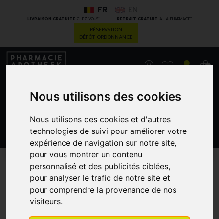
FR
EN
*
*
LIVRAISON GRATUITE
CHEZ VOUS
RETRAIT GRATUIT
À LA PHARMACIE
RÉSERVATION
DÉPÔT ORDONNANCE
0
Nous utilisons des cookies
GO
Nous utilisons des cookies et d'autres
technologies de suivi pour améliorer votre
expérience de navigation sur notre site,
PROMOS
CATÉGORIES
pour vous montrer un contenu
personnalisé et des publicités ciblées,
Darwin laboratory
pour analyser le trafic de notre site et
pour comprendre la provenance de nos
visiteurs.
Depuis 2000, la Pharmacie Darwin, et à travers elle,