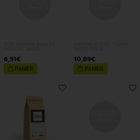
TCO DARWIN BAIN DE
DARWIN PHYTO TISANE
BOUCHE 200ML
HIVER 100 G
6
,
51
€
10
,
89
€
PANIER
PANIER