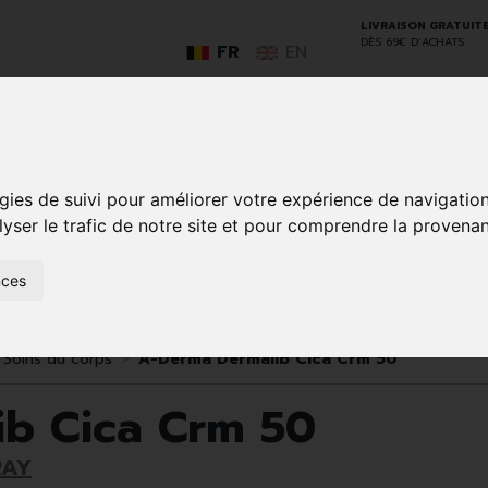
LIVRAISON GRATUIT
DÈS 69€ D’ACHATS
FR
EN
GO
gies de suivi pour améliorer votre expérience de navigatio
lyser le trafic de notre site et pour comprendre la provenan
nces
SOINS À
ANIMAUX
50+
NATUROPATHIE
MÉDICAME
DOMICILE ET
ET
PREMIERS
INSECTES
SOINS
Soins du corps
A-Derma Dermalib Cica Crm 50
ib Cica Crm 50
RAY