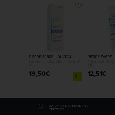
PIERRE FABRE - DUCRAY
PIERRE FABRE 
Keracnyl Glycolic + Crm 30
Keracnyl Stop
Ml
Ml
19
,
50
€
12
,
51
€
GARANTIE DES PRODUITS
CERTIFIÉS