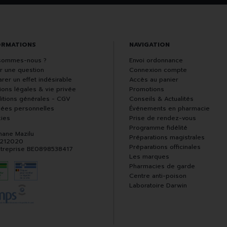
ORMATIONS
NAVIGATION
sommes-nous ?
Envoi ordonnance
r une question
Connexion compte
rer un effet indésirable
Accès au panier
ions légales & vie privée
Promotions
itions générales - CGV
Conseils & Actualités
ées personnelles
Événements en pharmacie
ies
Prise de rendez-vous
Programme fidélité
hane Mazilu
Préparations magistrales
 212020
Préparations officinales
ntreprise BE0898538417
Les marques
Pharmacies de garde
Centre anti-poison
Laboratoire Darwin