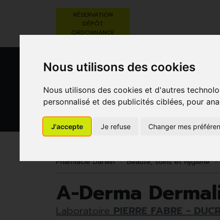
RÉSERVATION
DÉPÔT
ORDONNANCE
Nous utilisons des cookies
Nous utilisons des cookies et d'autres technolo
personnalisé et des publicités ciblées, pour ana
J'accepte
Je refuse
Changer mes préfére
BEAUTÉ,
RÉGIME,
GROSSESSE
SOINS ET
ALIMENTATION
ET
HYGIÈNE
& VITAMINES
ENFANTS
Pharmacie Darwin
Beauté, soins et hygiène
A-Derma Dermal
Laboratoire
PIERRE FABRE - DUC