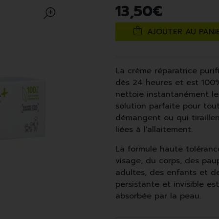
13
,
50
€
AJOUTER AU PANI
La crème réparatrice purif
dès 24 heures et est 100% 
nettoie instantanément les 
solution parfaite pour tou
démangent ou qui tiraillen
liées à l'allaitement.
La formule haute tolérance
visage, du corps, des pau
adultes, des enfants et d
persistante et invisible es
absorbée par la peau.