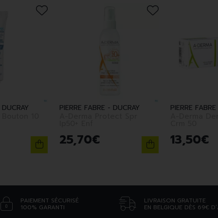
- DUCRAY
PIERRE FABRE - DUCRAY
PIERRE FABRE
 Bouton 10
A-Derma Protect Spr
A-Derma Der
Ip50+ Enf
Crm 50
25
,
70
€
13
,
50
€
PAIEMENT SÉCURISÉ
LIVRAISON GRATUITE
100% GARANTI
EN BELGIQUE DÈS 69€ D