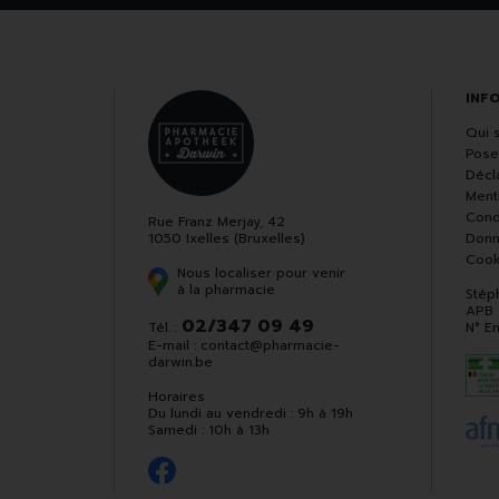
INF
Qui 
Pose
Décla
Ment
Cond
Rue Franz Merjay, 42
1050 Ixelles (Bruxelles)
Donn
Cook
Nous localiser pour venir
à la pharmacie
Stép
APB
02/347 09 49
Tél. :
N° E
E-mail :
contact
@
pharmacie-
darwin.be
Horaires
Du lundi au vendredi : 9h à 19h
Samedi : 10h à 13h