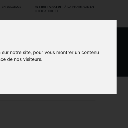
E
EN BELGIQUE
RETRAIT GRATUIT
À LA PHARMACIE EN
CLICK & COLLECT
0
n sur notre site, pour vous montrer un contenu
ce de nos visiteurs.
DARWIN
NTS
MARQUES
PROMOS
LABORATORY