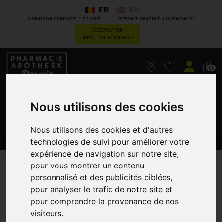
FR
EN
*
*
LIVRAISON GRATUITE
CHEZ VOUS
RETRAIT GRATUIT
À LA PHARMACIE
RÉSERVATION
DÉPÔT ORDONNANCE
0
Nous utilisons des cookies
GO
Nous utilisons des cookies et d'autres
technologies de suivi pour améliorer votre
PROMOS
CATÉGORIES
expérience de navigation sur notre site,
pour vous montrer un contenu
A-Derma Epitheliale Ha 15
personnalisé et des publicités ciblées,
pour analyser le trafic de notre site et
Ml
pour comprendre la provenance de nos
PIERRE FABRE - DUCRAY
visiteurs.