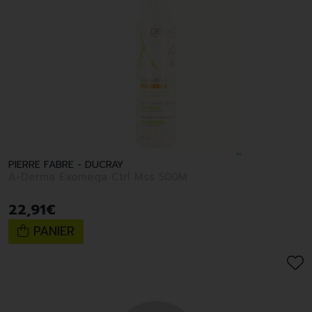
PIERRE FABRE - DUCRAY
A-Derma Exomega Ctrl Mss 500M
22
,
91
€
PANIER