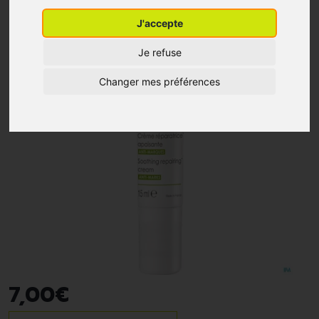
J'accepte
Je refuse
Changer mes préférences
7
,
00
€