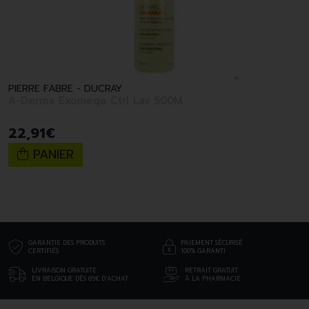
PIERRE FABRE - DUCRAY
A-Derma Exomega Ctrl Lav 500M
22
,
91
€
PANIER
GARANTIE DES PRODUITS
PAIEMENT SÉCURISÉ
CERTIFIÉS
100% GARANTI
LIVRAISON GRATUITE
RETRAIT GRATUIT
EN BELGIQUE DÈS 69€ D’ACHAT
À LA PHARMACIE