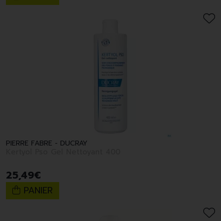
PIERRE FABRE - DUCRAY
Kertyol Pso Gel Nettoyant 400
25
,
49
€
PANIER