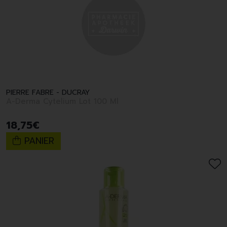
PIERRE FABRE - DUCRAY
A-Derma Cytelium Lot 100 Ml
18
,
75
€
PANIER