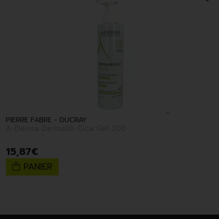
PIERRE FABRE - DUCRAY
A-Derma Dermalib Cica Gel 200
15
,
87
€
PANIER