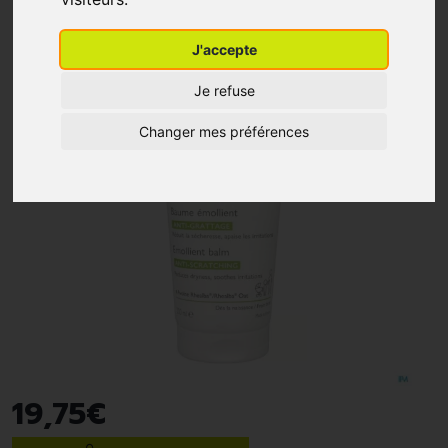
J'accepte
Je refuse
Changer mes préférences
19
,
75
€