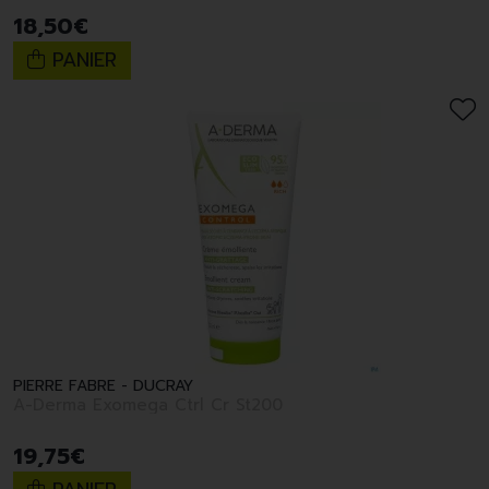
18
,
50
€
PANIER
PIERRE FABRE - DUCRAY
A-Derma Exomega Ctrl Cr St200
19
,
75
€