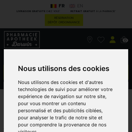
FR
EN
*
*
LIVRAISON GRATUITE
CHEZ VOUS
RETRAIT GRATUIT
À LA PHARMACIE
RÉSERVATION
DÉPÔT ORDONNANCE
0
Nous utilisons des cookies
GO
Nous utilisons des cookies et d'autres
PROMOS
technologies de suivi pour améliorer votre
CATÉGORIES
expérience de navigation sur notre site,
A-Derma Exomega Ctrl Bme
pour vous montrer un contenu
personnalisé et des publicités ciblées,
200M
pour analyser le trafic de notre site et
pour comprendre la provenance de nos
PIERRE FABRE - DUCRAY
visiteurs.