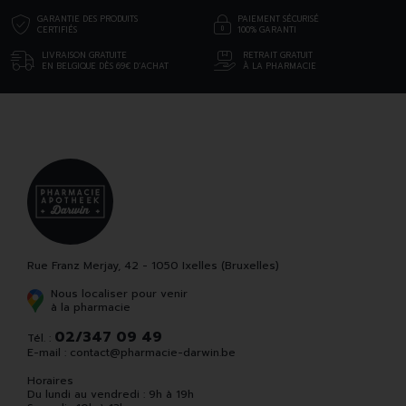
GARANTIE DES PRODUITS
PAIEMENT SÉCURISÉ
CERTIFIÉS
100% GARANTI
LIVRAISON GRATUITE
RETRAIT GRATUIT
EN BELGIQUE DÈS 69€ D’ACHAT
À LA PHARMACIE
Rue Franz Merjay, 42 - 1050 Ixelles (Bruxelles)
Nous localiser pour venir
à la pharmacie
02/347 09 49
Tél. :
E-mail :
contact
@
pharmacie-darwin.be
Horaires
Du lundi au vendredi : 9h à 19h