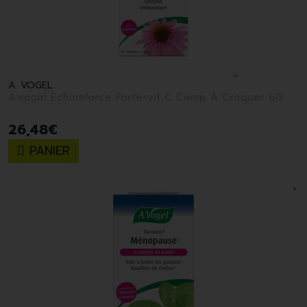
A. VOGEL
A.vogel Echinaforce Forte+vit C Comp A Croquer 60
26
,
48
€
PANIER