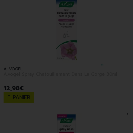
A. VOGEL
A.vogel Spray Chatouillement Dans La Gorge 30ml
12
,
98
€
PANIER