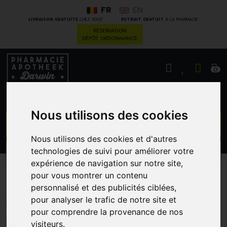
FR
EN
*
*
LIVRAISON GRATUITE
CHEZ VOUS
RETRAIT GRATUIT
À LA PHARMACIE
RÉSERVATION
DÉPÔT ORDONNANCE
0
Nous utilisons des cookies
GO
Nous utilisons des cookies et d'autres
technologies de suivi pour améliorer votre
PROMOS
CATÉGORIES
expérience de navigation sur notre site,
pour vous montrer un contenu
A.vogel Creme Arnicaforce
personnalisé et des publicités ciblées,
30ml Nf
pour analyser le trafic de notre site et
pour comprendre la provenance de nos
A. VOGEL
visiteurs.