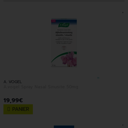
A. VOGEL
A.vogel Spray Nasal Sinusite 50mg
19
,
99
€
PANIER