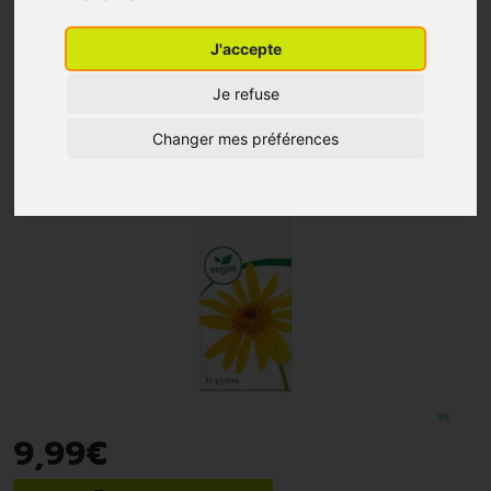
J'accepte
Je refuse
Changer mes préférences
9
,
99
€