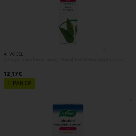
A. VOGEL
A.vogel Cinuforce Spray Nasal Forte+eucalyptus20ml
12
,
17
€
PANIER