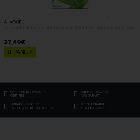
A. VOGEL
A.vogel Famosan Menopause Maintien Poids Comp 60
27
,
49
€
PANIER
GARANTIE DES PRODUITS
PAIEMENT SÉCURISÉ
CERTIFIÉS
100% GARANTI
LIVRAISON GRATUITE
RETRAIT GRATUIT
EN BELGIQUE DÈS 69€ D’ACHAT
À LA PHARMACIE