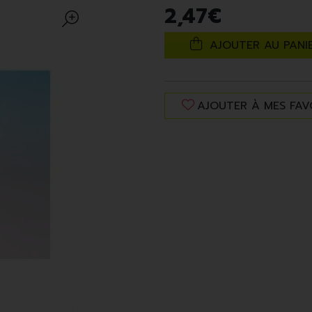
2
,
47
€
AJOUTER AU PANI
AJOUTER À MES FAV