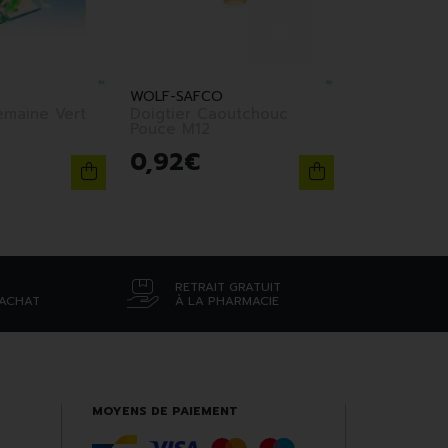
WOLF-SAFCO
emaine Vert
Doigtier Caoutchouc
Pouce M12
0
,
92
€
RETRAIT GRATUIT
’ACHAT
À LA PHARMACIE
MOYENS DE PAIEMENT