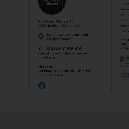
Pose
Décla
Ment
Cond
Rue Franz Merjay, 42
1050 Ixelles (Bruxelles)
Donn
Cook
Nous localiser pour venir
à la pharmacie
Stép
APB
02/347 09 49
Tél. :
N° E
E-mail :
contact
@
pharmacie-
darwin.be
Horaires
Du lundi au vendredi : 9h à 19h
Samedi : 10h à 13h
© 202