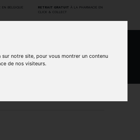
E
EN BELGIQUE
RETRAIT GRATUIT
À LA PHARMACIE EN
CLICK & COLLECT
0
n sur notre site, pour vous montrer un contenu
ce de nos visiteurs.
DARWIN
NTS
MARQUES
PROMOS
LABORATORY