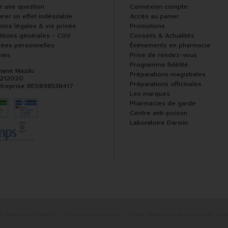
r une question
Connexion compte
rer un effet indésirable
Accès au panier
ions légales & vie privée
Promotions
itions générales - CGV
Conseils & Actualités
ées personnelles
Événements en pharmacie
ies
Prise de rendez-vous
Programme fidélité
hane Mazilu
Préparations magistrales
 212020
Préparations officinales
ntreprise BE0898538417
Les marques
Pharmacies de garde
Centre anti-poison
Laboratoire Darwin
6 Pharmacie Darwin
Tous droits réservés
Votre pharmacie en ligne avec Apot