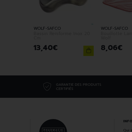
WOLF-SAFCO
WOLF-SAFCO
Bassin Reniforme Inox 20
Bouillotte La
Cm
Wolf
13
,
40
€
8
,
06
€
GARANTIE DES PRODUITS
CERTIFIÉS
INF
Qui 