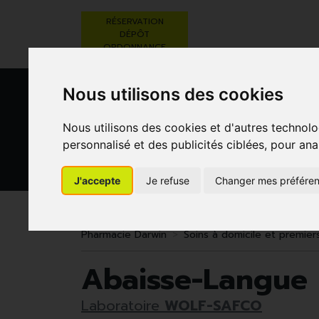
RÉSERVATION
DÉPÔT
ORDONNANCE
Nous utilisons des cookies
Nous utilisons des cookies et d'autres technolo
personnalisé et des publicités ciblées, pour ana
J'accepte
Je refuse
Changer mes préfére
BEAUTÉ,
RÉGIME,
GROSSESSE
SOINS ET
ALIMENTATION
ET
HYGIÈNE
& VITAMINES
ENFANTS
Pharmacie Darwin
Soins à domicile et premier
Abaisse-Langue 
Laboratoire
WOLF-SAFCO