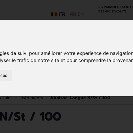
LIVRAISON GRATUIT
DÈS 69€ D’ACHATS
FR
EN
GO
gies de suivi pour améliorer votre expérience de navigatio
lyser le trafic de notre site et pour comprendre la provenan
nces
SOINS À
ANIMAUX
50+
NATUROPATHIE
MÉDICAME
DOMICILE ET
ET
PREMIERS
INSECTES
SOINS
s soins
Instruments
Abaisse-Langue N/St / 100
N/St / 100