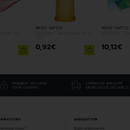
WOLF-SAFCO
WOLF-SAFCO
melee 2 L
Doigtier Caoutchouc N 3
Medidos 1 S
-22-
0
,
92
€
10
,
12
€
PAIEMENT SÉCURISÉ
LIVRAISON GRATUITE
100% GARANTI
EN BELGIQUE DÈS 69€ D
ORMATIONS
NAVIGATION
sommes-nous ?
Envoi ordonnance