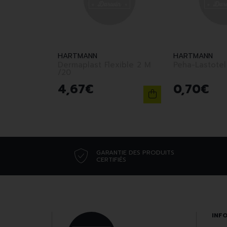
HARTMANN
HARTMANN
Dermaplast Flexible 2 M
/20
4
,
67
€
0
,
70
€
GARANTIE DES PRODUITS
CERTIFIÉS
INF