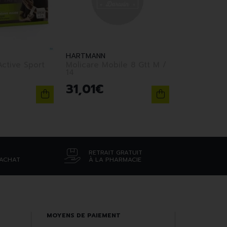
HARTMANN
ctive Sport
Molicare Mobile 8 Gtt M /
14
31
,
01
€
RETRAIT GRATUIT
’ACHAT
À LA PHARMACIE
MOYENS DE PAIEMENT