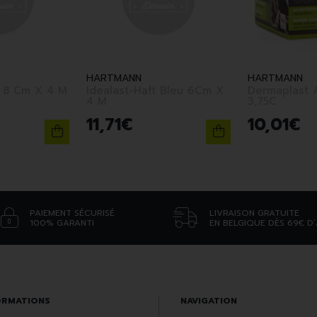
HARTMANN
HARTMANN
Peha-Lastotel 8 Cm X 4 M
Idealast-Haft Bleu 6Cm X
Dermaplast A
4 M
3,75C
11
,
71
€
10
,
01
€
PAIEMENT SÉCURISÉ
LIVRAISON GRATUITE
100% GARANTI
EN BELGIQUE DÈS 69€ D
ORMATIONS
NAVIGATION