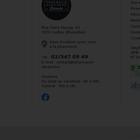
Qui 
Pose
Décla
Ment
Cond
Rue Franz Merjay, 42
1050 Ixelles (Bruxelles)
Donn
Cook
Nous localiser pour venir
à la pharmacie
Stép
APB
02/347 09 49
Tél. :
N° E
E-mail :
contact
@
pharmacie-
darwin.be
Horaires
Du lundi au vendredi : 9h à 19h
Samedi : 10h à 13h
© 202