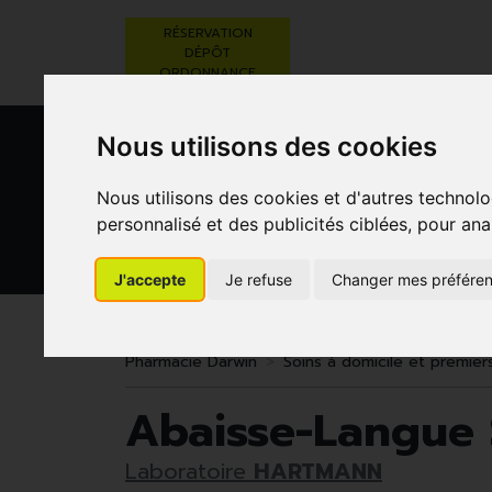
RÉSERVATION
DÉPÔT
ORDONNANCE
Nous utilisons des cookies
Nous utilisons des cookies et d'autres technolo
personnalisé et des publicités ciblées, pour ana
J'accepte
Je refuse
Changer mes préfére
BEAUTÉ,
RÉGIME,
GROSSESSE
SOINS ET
ALIMENTATION
ET
HYGIÈNE
& VITAMINES
ENFANTS
Pharmacie Darwin
Soins à domicile et premier
Abaisse-Langue S
Laboratoire
HARTMANN