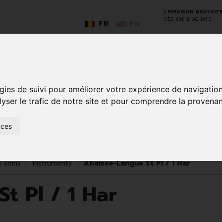
LIVRAISON GRATUIT
DÈS 69€ D’ACHATS
FR
EN
GO
gies de suivi pour améliorer votre expérience de navigatio
lyser le trafic de notre site et pour comprendre la provenan
nces
SOINS À
ANIMAUX
50+
NATUROPATHIE
MÉDICAME
DOMICILE ET
ET
PREMIERS
INSECTES
SOINS
s soins
Instruments
Abaisse-Langue St Pl / 1 Har
t Pl / 1 Har