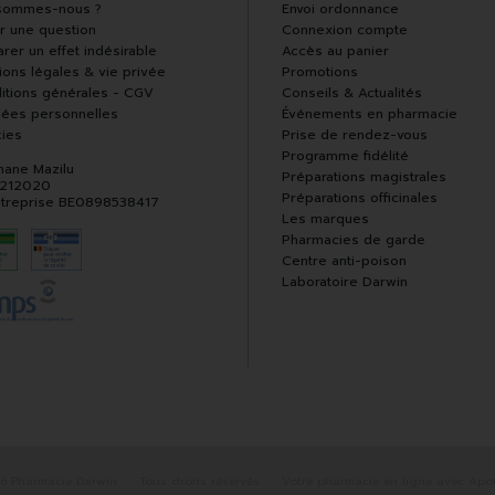
sommes-nous ?
Envoi ordonnance
r une question
Connexion compte
rer un effet indésirable
Accès au panier
ions légales & vie privée
Promotions
itions générales - CGV
Conseils & Actualités
ées personnelles
Événements en pharmacie
ies
Prise de rendez-vous
Programme fidélité
hane Mazilu
Préparations magistrales
 212020
Préparations officinales
ntreprise BE0898538417
Les marques
Pharmacies de garde
Centre anti-poison
Laboratoire Darwin
6 Pharmacie Darwin
Tous droits réservés
Votre pharmacie en ligne avec Apot