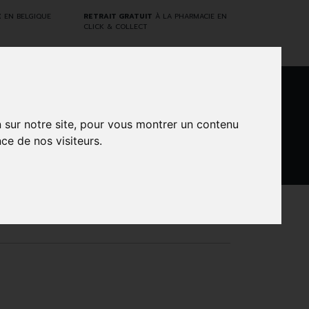
E
EN BELGIQUE
RETRAIT GRATUIT
À LA PHARMACIE EN
CLICK & COLLECT
0
n sur notre site, pour vous montrer un contenu
ce de nos visiteurs.
DARWIN
NTS
MARQUES
PROMOS
LABORATORY