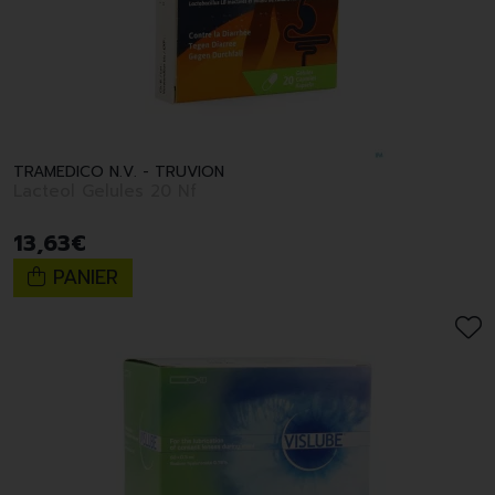
TRAMEDICO N.V. - TRUVION
Lacteol Gelules 20 Nf
13
,
63
€
PANIER