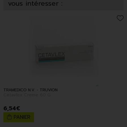
vous intéresser :
TRAMEDICO N.V. - TRUVION
Cetavlex Creme 60 G
6
,
54
€
PANIER