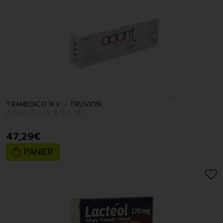
TRAMEDICO N.V. - TRUVION
Adant Ser 1 X 2,5 Ml
47
,
29
€
PANIER