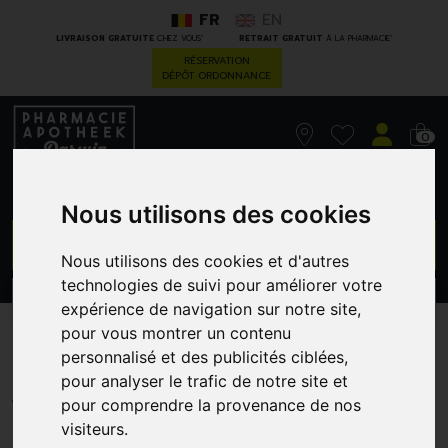
FR
EN
*
*
LIVRAISON GRATUITE
CHEZ VOUS
RETRAIT GRATUIT
À LA PHARMACIE
RÉSERVATION
DÉPÔT ORDONNANCE
0
Nous utilisons des cookies
GO
Nous utilisons des cookies et d'autres
technologies de suivi pour améliorer votre
PROMOS
CATÉGORIES
expérience de navigation sur notre site,
pour vous montrer un contenu
Adant Ser 1 X 2,5 Ml
personnalisé et des publicités ciblées,
pour analyser le trafic de notre site et
TRAMEDICO N.V. - TRUVION
pour comprendre la provenance de nos
visiteurs.