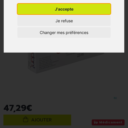
J'accepte
Je refuse
Changer mes préférences
47
,
29
€
AJOUTER
Médicament