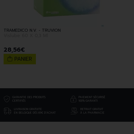
TRAMEDICO N.V. - TRUVION
Vislube 60 X 0,3 Ml
28
,
56
€
PANIER
GARANTIE DES PRODUITS
PAIEMENT SÉCURISÉ
CERTIFIÉS
100% GARANTI
LIVRAISON GRATUITE
RETRAIT GRATUIT
EN BELGIQUE DÈS 69€ D’ACHAT
À LA PHARMACIE