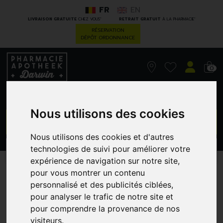
FR
EN
*
*
LIVRAISON GRATUITE
CHEZ VOUS
RETRAIT GRATUIT
À LA PHARMACIE
RÉSERVATION
DÉPÔT ORDONNANCE
0
Nous utilisons des cookies
GO
Nous utilisons des cookies et d'autres
technologies de suivi pour améliorer votre
PROMOS
CATÉGORIES
expérience de navigation sur notre site,
pour vous montrer un contenu
Aderma Exomega Control
personnalisé et des publicités ciblées,
Cr Nuit Emol. Reparat
pour analyser le trafic de notre site et
pour comprendre la provenance de nos
400ml
visiteurs.