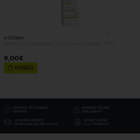
A-DERMA
Aderma Dermalibour+ Cica Baume Levres 15ml
9
,
00
€
PANIER
GARANTIE DES PRODUITS
PAIEMENT SÉCURISÉ
CERTIFIÉS
100% GARANTI
LIVRAISON GRATUITE
RETRAIT GRATUIT
EN BELGIQUE DÈS 69€ D’ACHAT
À LA PHARMACIE