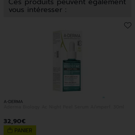
Ces produits peuvent également
vous intéresser :
A-DERMA
Aderma Biology Ac Night Peel Serum A/imperf. 30ml
32
,
90
€
PANIER