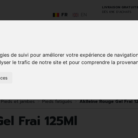
LIVRAISON GRATUIT
DÈS 69€ D’ACHATS
FR
EN
GO
gies de suivi pour améliorer votre expérience de navigatio
lyser le trafic de notre site et pour comprendre la provenan
nces
SOINS À
ANIMAUX
50+
NATUROPATHIE
MÉDICAME
DOMICILE ET
ET
PREMIERS
INSECTES
SOINS
Pieds et jambes
Pieds fatigués
Akileine Rouge Gel Frai 1
el Frai 125Ml