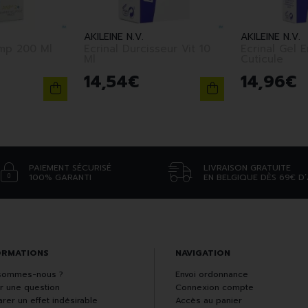
AKILEINE N.V.
AKILEINE N.V.
Amp 200 Ml
Ecrinal Durcisseur Vit 10
Ecrinal Gel 
Ml
Cuticule
14
,
54
€
14
,
96
€
PAIEMENT SÉCURISÉ
LIVRAISON GRATUITE
100% GARANTI
EN BELGIQUE DÈS 69€ D
ORMATIONS
NAVIGATION
sommes-nous ?
Envoi ordonnance
r une question
Connexion compte
rer un effet indésirable
Accès au panier