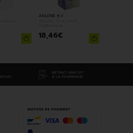
AKILEINE N.V.
Emolient
Akildia Crm Pieds
Diabetique
18
,
46
€
RETRAIT GRATUIT
’ACHAT
À LA PHARMACIE
MOYENS DE PAIEMENT