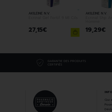
AKILEINE N.V.
AKILEINE N.V.
Ecrinal Gel Fortif 9 Ml Cils
Ecrinal Shp 
Homme
27
,
15
€
19
,
29
€
GARANTIE DES PRODUITS
CERTIFIÉS
INF
Qui 
Pose
Décla