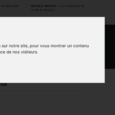
E
EN BELGIQUE
RETRAIT GRATUIT
À LA PHARMACIE EN
CLICK & COLLECT
0
n sur notre site, pour vous montrer un contenu
ce de nos visiteurs.
DARWIN
NTS
MARQUES
PROMOS
LABORATORY
25Ml