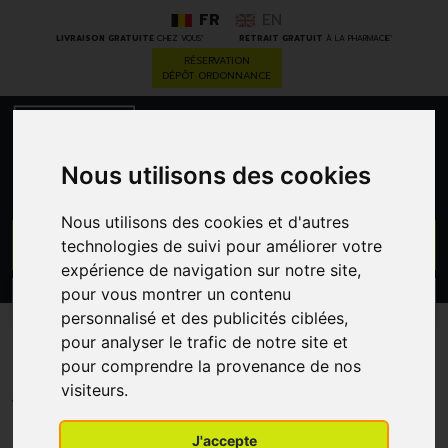
FR
EN
*
*
LIVRAISON GRATUITE
CHEZ VOUS
RETRAIT GRATUIT
À LA PHARMACIE
RÉSERVATION
DÉPÔT ORDONNANCE
0
Nous utilisons des cookies
Nous utilisons des cookies et d'autres
GO
technologies de suivi pour améliorer votre
expérience de navigation sur notre site,
pour vous montrer un contenu
PROMOS
CATÉGORIES
personnalisé et des publicités ciblées,
pour analyser le trafic de notre site et
Alhydran Gel Creme 30ml
pour comprendre la provenance de nos
ALHYDRAN
visiteurs.
J'accepte