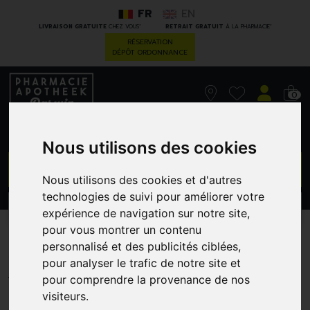
FR
EN
*
*
LIVRAISON GRATUITE
CHEZ VOUS
RETRAIT GRATUIT
À LA PHARMACIE
RÉSERVATION
DÉPÔT ORDONNANCE
0
Nous utilisons des cookies
GO
Nous utilisons des cookies et d'autres
technologies de suivi pour améliorer votre
PROMOS
CATÉGORIES
expérience de navigation sur notre site,
pour vous montrer un contenu
Alumina 200 K Boiron
personnalisé et des publicités ciblées,
pour analyser le trafic de notre site et
BOIRON GRANULES
pour comprendre la provenance de nos
visiteurs.