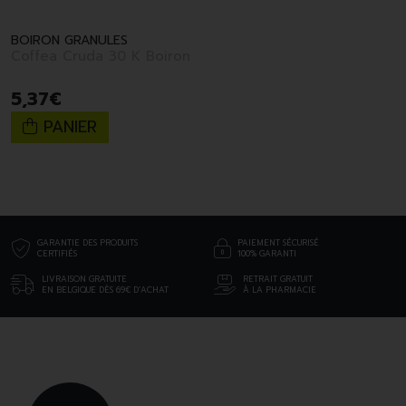
BOIRON GRANULES
Coffea Cruda 30 K Boiron
5
,
37
€
PANIER
GARANTIE DES PRODUITS
PAIEMENT SÉCURISÉ
CERTIFIÉS
100% GARANTI
LIVRAISON GRATUITE
RETRAIT GRATUIT
EN BELGIQUE DÈS 69€ D’ACHAT
À LA PHARMACIE