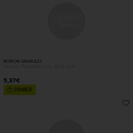
BOIRON GRANULES
Ferrum Phosphoricum 30 K Und
5
,
37
€
PANIER