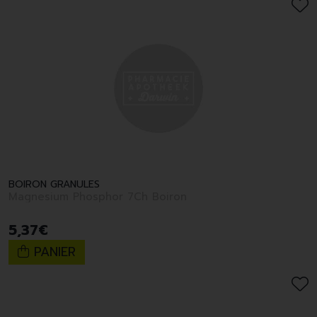
BOIRON GRANULES
Magnesium Phosphor 7Ch Boiron
5
,
37
€
PANIER