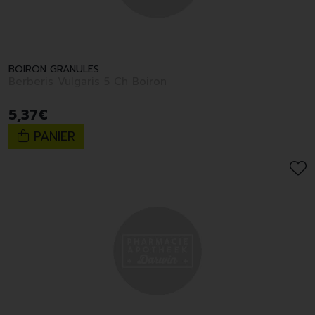
BOIRON GRANULES
Berberis Vulgaris 5 Ch Boiron
5
,
37
€
PANIER