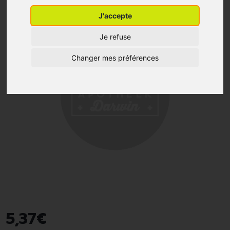
J'accepte
Je refuse
Changer mes préférences
5
,
37
€