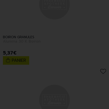
BOIRON GRANULES
Alumina 30 K Boiron
5
,
37
€
PANIER