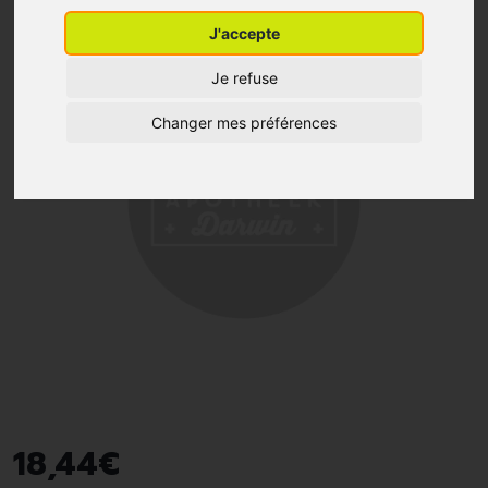
J'accepte
Je refuse
Changer mes préférences
18
,
44
€