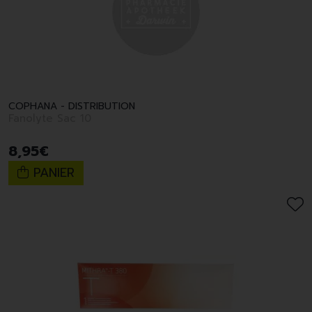
COPHANA - DISTRIBUTION
Fanolyte Sac 10
8
,
95
€
PANIER