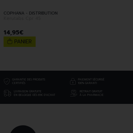
COPHANA - DISTRIBUTION
Kerutabs Cpr 45
14
,
95
€
PANIER
GARANTIE DES PRODUITS
PAIEMENT SÉCURISÉ
CERTIFIÉS
100% GARANTI
LIVRAISON GRATUITE
RETRAIT GRATUIT
EN BELGIQUE DÈS 69€ D’ACHAT
À LA PHARMACIE