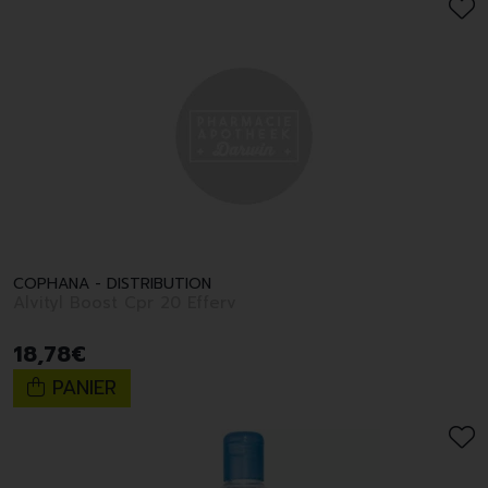
COPHANA - DISTRIBUTION
Alvityl Boost Cpr 20 Efferv
18
,
78
€
PANIER