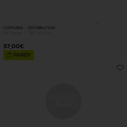
COPHANA - DISTRIBUTION
Mi-Mona T 380 Mithra
57
,
00
€
PANIER