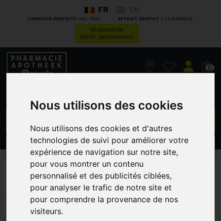
FR
EN
*
*
LIVRAISON GRATUITE
CHEZ VOUS
RETRAIT GRATUIT
À LA PHARMACIE
RÉSERVATION
DÉPÔT ORDONNANCE
0
Nous utilisons des cookies
GO
Nous utilisons des cookies et d'autres
technologies de suivi pour améliorer votre
PROMOS
CATÉGORIES
expérience de navigation sur notre site,
pour vous montrer un contenu
Alvityl Defense Sir 240 Ml
personnalisé et des publicités ciblées,
pour analyser le trafic de notre site et
COPHANA - DISTRIBUTION
pour comprendre la provenance de nos
visiteurs.