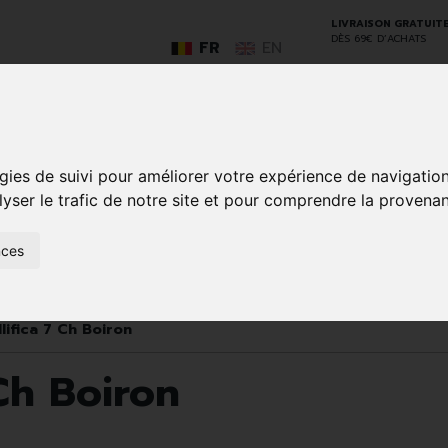
LIVRAISON GRATUIT
DÈS 69€ D’ACHATS
FR
EN
GO
gies de suivi pour améliorer votre expérience de navigatio
lyser le trafic de notre site et pour comprendre la provenan
nces
SOINS À
ANIMAUX
50+
NATUROPATHIE
MÉDICAME
DOMICILE ET
ET
PREMIERS
INSECTES
SOINS
lifica 7 Ch Boiron
 Ch Boiron