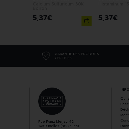
Calcium Sulfuricum 30K
Boiron
5
,
37
€
5
,
37
€
GARANTIE DES PRODUITS
CERTIFIÉS
INF
Qui 
Pose
Décla
Ment
Cond
Rue Franz Merjay, 42
1050 Ixelles (Bruxelles)
Donn