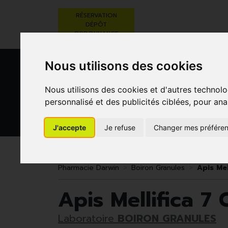
RÉSERVATION
DÉPÔT
ORDONNANCE
Nous utilisons des cookies
Nous utilisons des cookies et d'autres technolo
personnalisé et des publicités ciblées, pour ana
J'accepte
Je refuse
Changer mes préfére
BEAUTÉ,
RÉGIME,
GROSSESSE
SOINS ET
ALIMENTATION
ET
HYGIÈNE
& VITAMINES
ENFANTS
Pharmacie Darwin
Boiron Granules
Apis Mel
Apis Mellifica 7
Laboratoire
BOIRON GRANULES