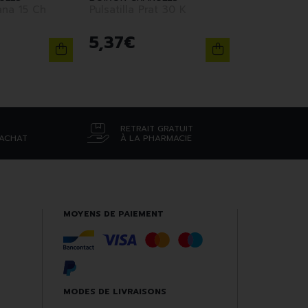
15 Ch
Pulsatilla Prat 30 K
5
,
37
€
RETRAIT GRATUIT
’ACHAT
À LA PHARMACIE
MOYENS DE PAIEMENT
MODES DE LIVRAISONS