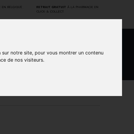
E
EN BELGIQUE
RETRAIT GRATUIT
À LA PHARMACIE EN
CLICK & COLLECT
0
n sur notre site, pour vous montrer un contenu
ce de nos visiteurs.
DARWIN
NTS
MARQUES
PROMOS
LABORATORY