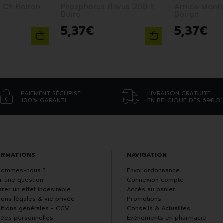
Histaminum 15 Ch Boiron
Phosphorus Flavus 200 K
Arnica Montana 
Boiro
Boiron
5
,
37
€
5
,
37
€
PAIEMENT SÉCURISÉ
LIVRAISON GRATUITE
100% GARANTI
EN BELGIQUE DÈS 69€ D
ORMATIONS
NAVIGATION
sommes-nous ?
Envoi ordonnance
r une question
Connexion compte
rer un effet indésirable
Accès au panier
ions légales & vie privée
Promotions
itions générales - CGV
Conseils & Actualités
ées personnelles
Événements en pharmacie