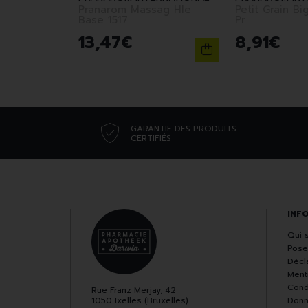
Pranarom Massag Hle
Petit Grain Big 1
Base 1517
Pr
13
,
47
€
8
,
91
€
GARANTIE DES PRODUITS
CERTIFIÉS
INF
Qui 
Pose
Décla
Ment
Cond
Rue Franz Merjay, 42
1050 Ixelles (Bruxelles)
Donn