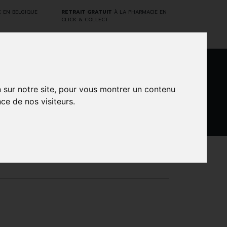
E
EN BELGIQUE
RETRAIT GRATUIT
À LA PHARMACIE EN
CLICK & COLLECT
0
n sur notre site, pour vous montrer un contenu
ce de nos visiteurs.
DARWIN
NTS
MARQUES
PROMOS
LABORATORY