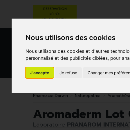
RÉSERVATION
DÉPÔT
ORDONNANCE
Nous utilisons des cookies
Nous utilisons des cookies et d'autres technolo
personnalisé et des publicités ciblées, pour ana
J'accepte
Je refuse
Changer mes préfére
BEAUTÉ,
RÉGIME,
GROSSESSE
SOINS ET
ALIMENTATION
ET
HYGIÈNE
& VITAMINES
ENFANTS
Pharmacie Darwin
Naturopathie
Aromathéra
Aromaderm Lot 
Laboratoire
PRANAROM INTERNA