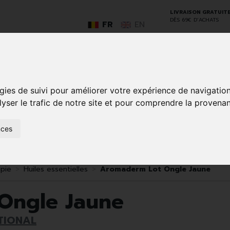
LIVRAISON GRATUIT
DÈS 69€ D’ACHATS
FR
EN
GO
gies de suivi pour améliorer votre expérience de navigatio
lyser le trafic de notre site et pour comprendre la provenan
nces
SOINS À
ANIMAUX
50+
NATUROPATHIE
MÉDICAME
DOMICILE ET
ET
PREMIERS
INSECTES
SOINS
pie
Huiles essentielles
Aromaderm Lot Ongle Jaune
Ongle Jaune
TIONAL