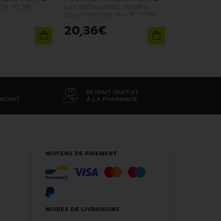
He 10 Ml
Les diffusables tendre
gourmandise bio fl. 30ml
20
,
36
€
RETRAIT GRATUIT
’ACHAT
À LA PHARMACIE
MOYENS DE PAIEMENT
MODES DE LIVRAISONS