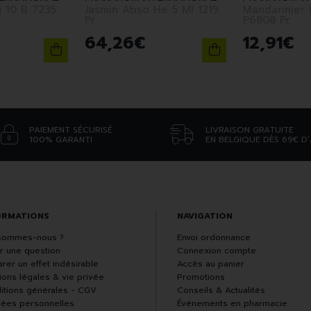
0 B 7235
Jasmin Abso He 5 Ml 1219
Mandarinier 
Pr
P6808 Pr
64
,
26
€
12
,
91
€
PAIEMENT SÉCURISÉ
LIVRAISON GRATUITE
100% GARANTI
EN BELGIQUE DÈS 69€ D
ORMATIONS
NAVIGATION
sommes-nous ?
Envoi ordonnance
r une question
Connexion compte
rer un effet indésirable
Accès au panier
ions légales & vie privée
Promotions
itions générales - CGV
Conseils & Actualités
ées personnelles
Événements en pharmacie