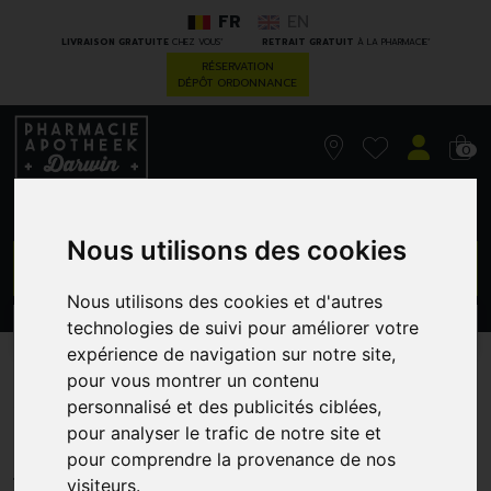
FR
EN
*
*
LIVRAISON GRATUITE
CHEZ VOUS
RETRAIT GRATUIT
À LA PHARMACIE
RÉSERVATION
DÉPÔT ORDONNANCE
0
Nous utilisons des cookies
GO
Nous utilisons des cookies et d'autres
technologies de suivi pour améliorer votre
PROMOS
CATÉGORIES
expérience de navigation sur notre site,
pour vous montrer un contenu
Avene Cicalfate+ Crm 100
personnalisé et des publicités ciblées,
Ml
pour analyser le trafic de notre site et
pour comprendre la provenance de nos
PIERRE FABRE - AVENE
visiteurs.