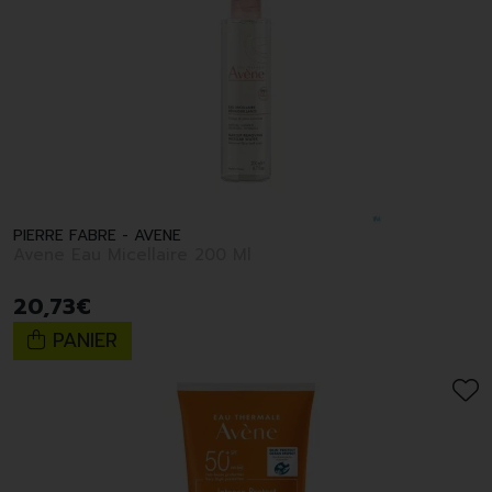
PIERRE FABRE - AVENE
Avene Eau Micellaire 200 Ml
20
,
73
€
PANIER