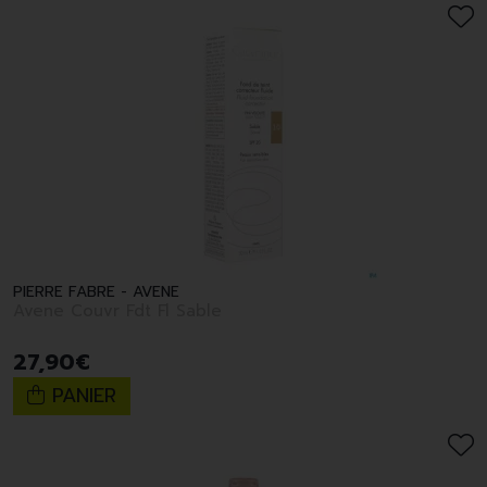
PIERRE FABRE - AVENE
Avene Couvr Fdt Fl Sable
27
,
90
€
PANIER