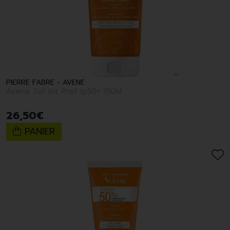
PIERRE FABRE - AVENE
Avene Sol Int Prot Ip50+ 150M
26
,
50
€
PANIER