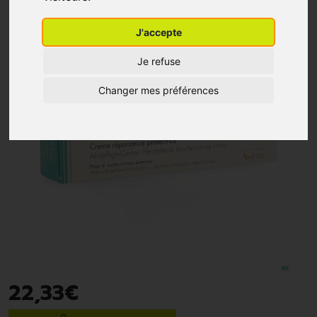
J'accepte
Je refuse
Changer mes préférences
22
,
33
€