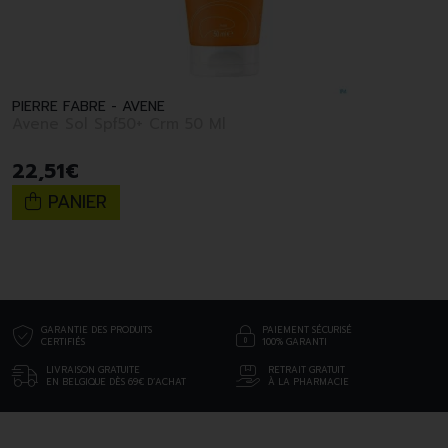
PIERRE FABRE - AVENE
Avene Sol Spf50+ Crm 50 Ml
22
,
51
€
PANIER
GARANTIE DES PRODUITS
PAIEMENT SÉCURISÉ
CERTIFIÉS
100% GARANTI
LIVRAISON GRATUITE
RETRAIT GRATUIT
EN BELGIQUE DÈS 69€ D’ACHAT
À LA PHARMACIE