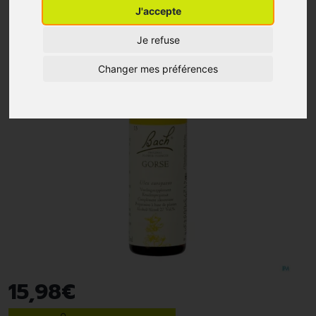
J'accepte
Je refuse
Changer mes préférences
15
,
98
€