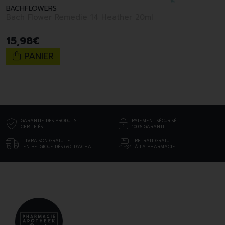
BACHFLOWERS
Bach Flower Remedie 14 Heather 20ml
15
,
98
€
PANIER
GARANTIE DES PRODUITS
PAIEMENT SÉCURISÉ
CERTIFIÉS
100% GARANTI
LIVRAISON GRATUITE
RETRAIT GRATUIT
EN BELGIQUE DÈS 69€ D’ACHAT
À LA PHARMACIE