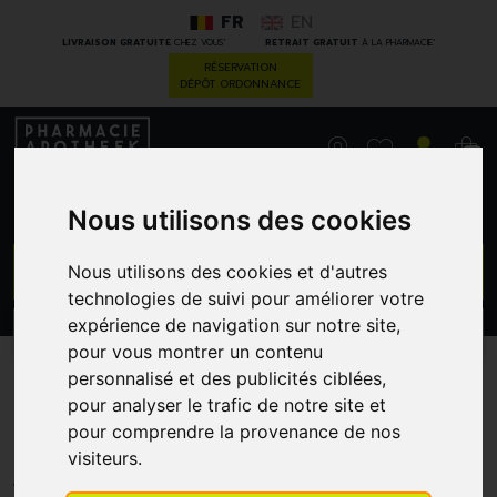
FR
EN
*
*
LIVRAISON GRATUITE
CHEZ VOUS
RETRAIT GRATUIT
À LA PHARMACIE
RÉSERVATION
DÉPÔT ORDONNANCE
0
Nous utilisons des cookies
GO
Nous utilisons des cookies et d'autres
technologies de suivi pour améliorer votre
expérience de navigation sur notre site,
PROMOS
CATÉGORIES
pour vous montrer un contenu
personnalisé et des publicités ciblées,
Bach Flower Remedie 13
pour analyser le trafic de notre site et
Gorse 20ml
pour comprendre la provenance de nos
visiteurs.
BACHFLOWERS