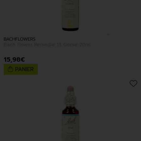
BACHFLOWERS
Bach Flower Remedie 13 Gorse 20ml
15
,
98
€
PANIER