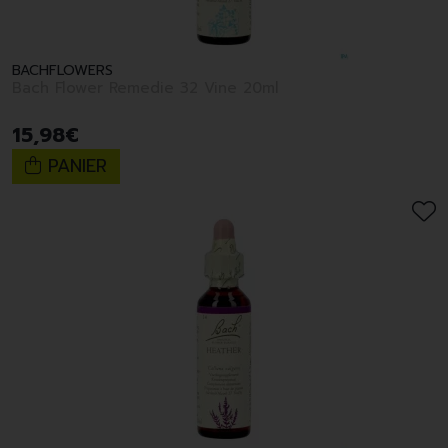
BACHFLOWERS
Bach Flower Remedie 32 Vine 20ml
15
,
98
€
PANIER