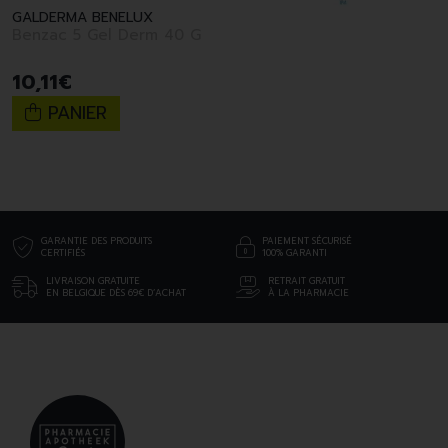
GALDERMA BENELUX
Benzac 5 Gel Derm 40 G
10
,
11
€
PANIER
GARANTIE DES PRODUITS
PAIEMENT SÉCURISÉ
CERTIFIÉS
100% GARANTI
LIVRAISON GRATUITE
RETRAIT GRATUIT
EN BELGIQUE DÈS 69€ D’ACHAT
À LA PHARMACIE