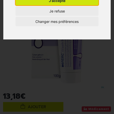
J'accepte
Je refuse
Changer mes préférences
13
,
18
€
AJOUTER
Médicament