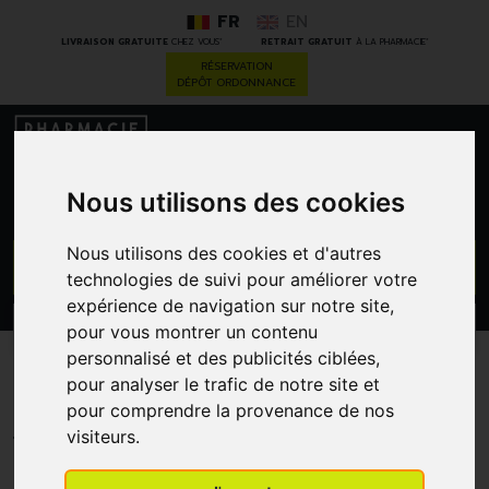
FR
EN
*
*
LIVRAISON GRATUITE
CHEZ VOUS
RETRAIT GRATUIT
À LA PHARMACIE
RÉSERVATION
DÉPÔT ORDONNANCE
0
Nous utilisons des cookies
Nous utilisons des cookies et d'autres
GO
technologies de suivi pour améliorer votre
expérience de navigation sur notre site,
PROMOS
pour vous montrer un contenu
CATÉGORIES
personnalisé et des publicités ciblées,
Benzac Wash 5 % 100 G
pour analyser le trafic de notre site et
pour comprendre la provenance de nos
GALDERMA BENELUX
visiteurs.