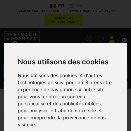
FR
EN
*
*
LIVRAISON GRATUITE
CHEZ VOUS
RETRAIT GRATUIT
À LA PHARMACIE
RÉSERVATION
DÉPÔT ORDONNANCE
0
Nous utilisons des cookies
GO
Nous utilisons des cookies et d'autres
technologies de suivi pour améliorer votre
PROMOS
CATÉGORIES
expérience de navigation sur notre site,
pour vous montrer un contenu
Biretix Duo 30 Ml
personnalisé et des publicités ciblées,
pour analyser le trafic de notre site et
HDP MEDICAL
pour comprendre la provenance de nos
visiteurs.