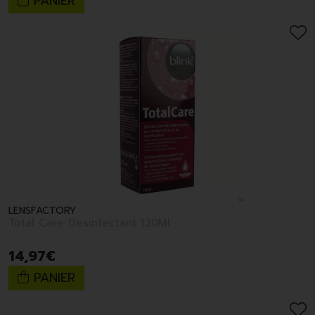
PANIER
LENSFACTORY
Total Care Desinfectant 120Ml
14
,
97
€
PANIER