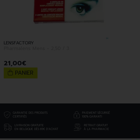
LENSFACTORY
Pharmalens Mens - 2,50 / 3
21
,
00
€
PANIER
GARANTIE DES PRODUITS
PAIEMENT SÉCURISÉ
CERTIFIÉS
100% GARANTI
LIVRAISON GRATUITE
RETRAIT GRATUIT
EN BELGIQUE DÈS 69€ D’ACHAT
À LA PHARMACIE