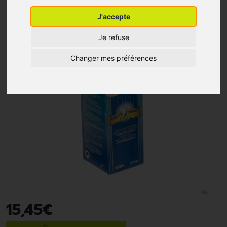
J'accepte
Je refuse
Changer mes préférences
15
,
45
€