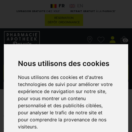
FR
EN
*
*
LIVRAISON GRATUITE
CHEZ VOUS
RETRAIT GRATUIT
À LA PHARMACIE
RÉSERVATION
DÉPÔT ORDONNANCE
0
Nous utilisons des cookies
GO
Nous utilisons des cookies et d'autres
technologies de suivi pour améliorer votre
PROMOS
CATÉGORIES
expérience de navigation sur notre site,
pour vous montrer un contenu
Boston Lens Sol Conserv
personnalisé et des publicités ciblées,
pour analyser le trafic de notre site et
120Ml
pour comprendre la provenance de nos
LENSFACTORY
visiteurs.