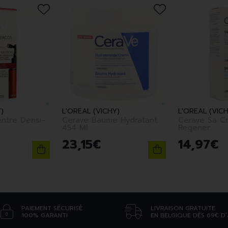
)
L'OREAL (VICHY)
L'OREAL (VICH
ntre Densi-
Cerave Baume Hydratant
Cerave Sa C
454 Ml
Regener
23
,
15
€
14
,
97
€
PAIEMENT SÉCURISÉ
LIVRAISON GRATUITE
100% GARANTI
EN BELGIQUE DÈS 69€ D