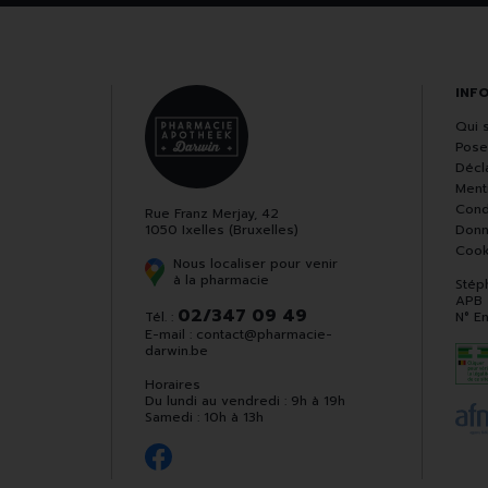
INF
Qui 
Pose
Décla
Ment
Cond
Rue Franz Merjay, 42
1050 Ixelles (Bruxelles)
Donn
Cook
Nous localiser pour venir
à la pharmacie
Stép
APB
02/347 09 49
Tél. :
N° E
E-mail :
contact
@
pharmacie-
darwin.be
Horaires
Du lundi au vendredi : 9h à 19h
Samedi : 10h à 13h