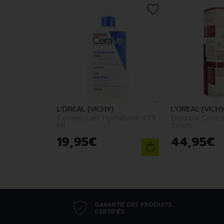
L'OREAL (VICHY)
L'OREAL (VICHY
Cerave Lait Hydratant 473
Dercos Conce
Ml
Soluti
19
,
95
€
44
,
95
€
GARANTIE DES PRODUITS
CERTIFIÉS