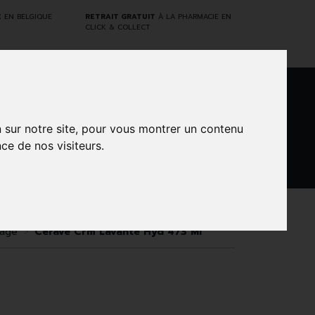
E
EN BELGIQUE
RETRAIT GRATUIT
À LA PHARMACIE EN
CLICK & COLLECT
0
n sur notre site, pour vous montrer un contenu
ce de nos visiteurs.
DARWIN
NTS
MARQUES
PROMOS
LABORATORY
yage
Cerave Crm Lavante Hyd 473 Ml