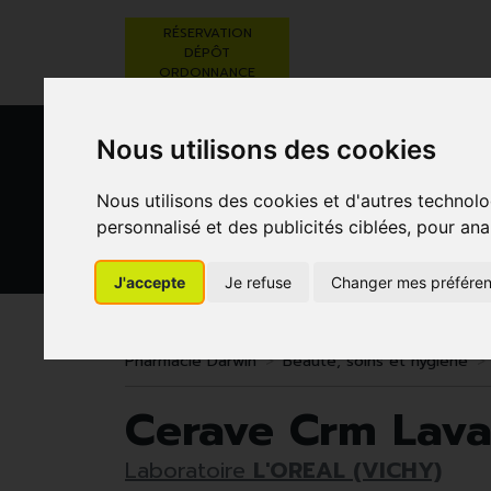
RÉSERVATION
DÉPÔT
ORDONNANCE
Nous utilisons des cookies
Nous utilisons des cookies et d'autres technolo
personnalisé et des publicités ciblées, pour ana
J'accepte
Je refuse
Changer mes préfére
BEAUTÉ,
RÉGIME,
GROSSESSE
SOINS ET
ALIMENTATION
ET
HYGIÈNE
& VITAMINES
ENFANTS
Pharmacie Darwin
Beauté, soins et hygiène
Cerave Crm Lava
Laboratoire
L'OREAL (VICHY)