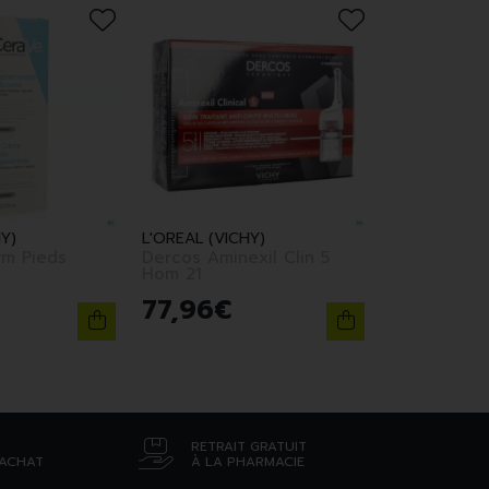
Y)
L'OREAL (VICHY)
rm Pieds
Dercos Aminexil Clin 5
Hom 21
77
,
96
€
RETRAIT GRATUIT
’ACHAT
À LA PHARMACIE