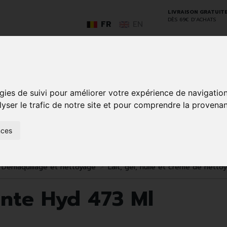
LIVRAISON GRATUIT
DÈS 69€ D’ACHATS
FR
EN
GO
gies de suivi pour améliorer votre expérience de navigatio
lyser le trafic de notre site et pour comprendre la provenan
nces
SOINS À
ANIMAUX
50+
NATUROPATHIE
MÉDICAME
DOMICILE ET
ET
PREMIERS
INSECTES
SOINS
Démaquillage et nettoyage
Lait, gel, huile et crème de netto
nte Hyd 473 Ml