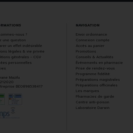
ORMATIONS
NAVIGATION
sommes-nous ?
Envoi ordonnance
r une question
Connexion compte
rer un effet indésirable
Accès au panier
ions légales & vie privée
Promotions
itions générales - CGV
Conseils & Actualités
ées personnelles
Événements en pharmacie
ies
Prise de rendez-vous
Programme fidélité
hane Mazilu
Préparations magistrales
 212020
Préparations officinales
ntreprise BE0898538417
Les marques
Pharmacies de garde
Centre anti-poison
Laboratoire Darwin