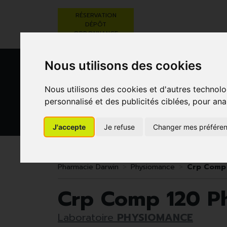
RÉSERVATION
DÉPÔT
ORDONNANCE
Nous utilisons des cookies
Nous utilisons des cookies et d'autres technolo
personnalisé et des publicités ciblées, pour ana
J'accepte
Je refuse
Changer mes préfére
BEAUTÉ,
RÉGIME,
GROSSESSE
SOINS ET
ALIMENTATION
ET
HYGIÈNE
& VITAMINES
ENFANTS
Pharmacie Darwin
Physiomance
Crp Comp 
Crp Comp 120 P
Laboratoire
PHYSIOMANCE