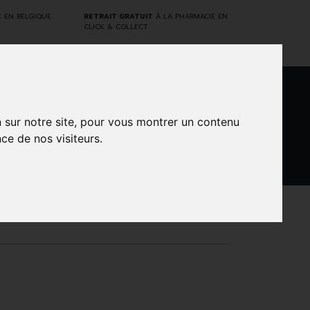
E
EN BELGIQUE
RETRAIT GRATUIT
À LA PHARMACIE EN
CLICK & COLLECT
0
n sur notre site, pour vous montrer un contenu
ce de nos visiteurs.
DARWIN
NTS
MARQUES
PROMOS
LABORATORY