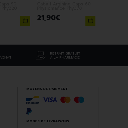
Caps 90
Gaba l Arginine Caps 60
 Phy320
Physiomance Phy378
21
,
90
€
RETRAIT GRATUIT
’ACHAT
À LA PHARMACIE
MOYENS DE PAIEMENT
MODES DE LIVRAISONS