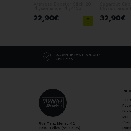
A/stress Booster Stick 20
Sugarout Cap
Physiomance Phy419b
Physiomance 
22
,
90
€
32
,
90
€
GARANTIE DES PRODUITS
CERTIFIÉS
INF
Qui 
Pose
Décla
Ment
Cond
Rue Franz Merjay, 42
1050 Ixelles (Bruxelles)
Donn