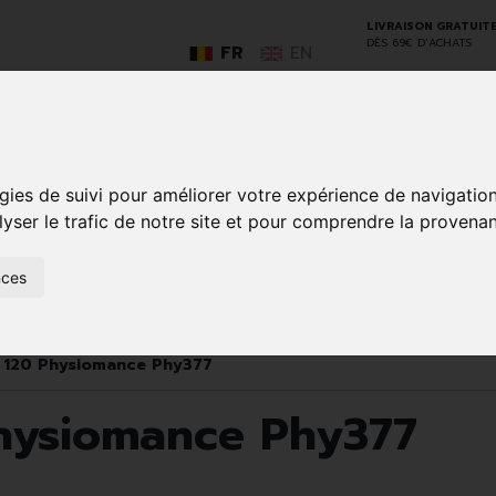
LIVRAISON GRATUIT
DÈS 69€ D’ACHATS
FR
EN
GO
gies de suivi pour améliorer votre expérience de navigatio
lyser le trafic de notre site et pour comprendre la provenan
nces
SOINS À
ANIMAUX
50+
NATUROPATHIE
MÉDICAME
DOMICILE ET
ET
PREMIERS
INSECTES
SOINS
120 Physiomance Phy377
hysiomance Phy377