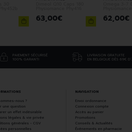
s 30
Dimeol Q10 Caps 180
Omega 3-7 
Phy452b
Physiomance Phy416
Physiomance
63
,
00
€
62
,
00
€
PAIEMENT SÉCURISÉ
LIVRAISON GRATUITE
100% GARANTI
EN BELGIQUE DÈS 69€ D
ORMATIONS
NAVIGATION
sommes-nous ?
Envoi ordonnance
r une question
Connexion compte
rer un effet indésirable
Accès au panier
ions légales & vie privée
Promotions
itions générales - CGV
Conseils & Actualités
ées personnelles
Événements en pharmacie