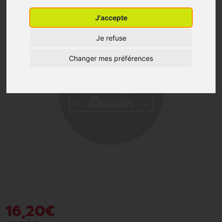
J'accepte
Je refuse
Changer mes préférences
16
,
20
€