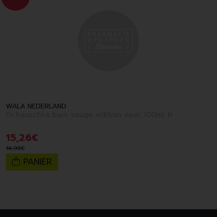
WALA NEDERLAND
Dr.hauschka bain sauge edition noel 100ml fr
15
,
26
€
16
,
95
€
PANIER