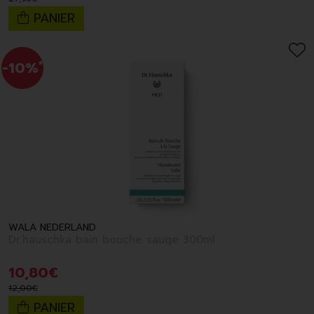
PANIER
-10%
*
WALA NEDERLAND
Dr.hauschka bain bouche sauge 300ml
10
,
80
€
12
,
00
€
PANIER