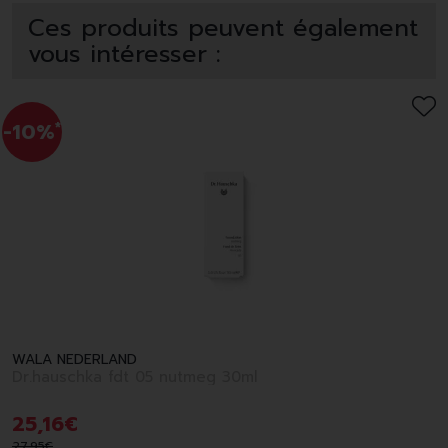
Ces produits peuvent également
vous intéresser :
-10%
*
WALA NEDERLAND
Dr.hauschka fdt 05 nutmeg 30ml
25
,
16
€
27
,
95
€