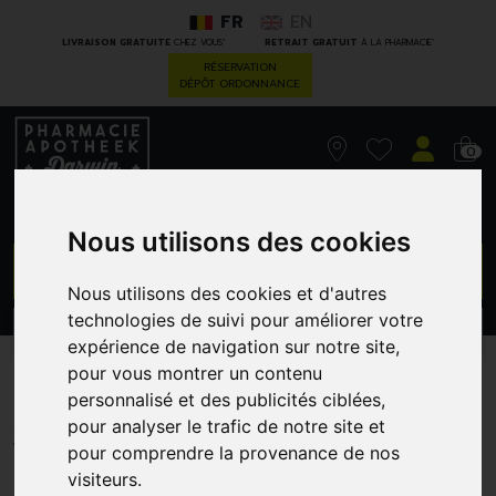
FR
EN
*
*
LIVRAISON GRATUITE
CHEZ VOUS
RETRAIT GRATUIT
À LA PHARMACIE
RÉSERVATION
DÉPÔT ORDONNANCE
0
Nous utilisons des cookies
GO
Nous utilisons des cookies et d'autres
technologies de suivi pour améliorer votre
PROMOS
CATÉGORIES
expérience de navigation sur notre site,
pour vous montrer un contenu
Dr.hauschka lip brush
personnalisé et des publicités ciblées,
pour analyser le trafic de notre site et
WALA NEDERLAND
pour comprendre la provenance de nos
visiteurs.