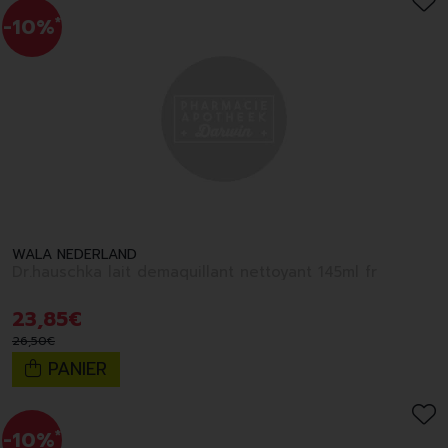
-10%
*
WALA NEDERLAND
Dr.hauschka lait demaquillant nettoyant 145ml fr
23
,
85
€
26
,
50
€
PANIER
-10%
*