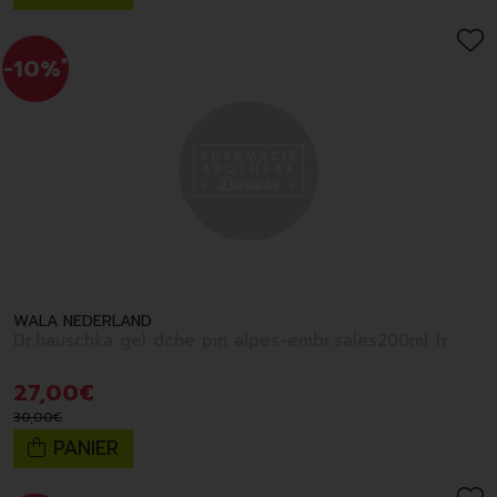
-10%
*
WALA NEDERLAND
Dr.hauschka gel dche pin alpes-embr.sales200ml fr
27
,
00
€
30
,
00
€
PANIER