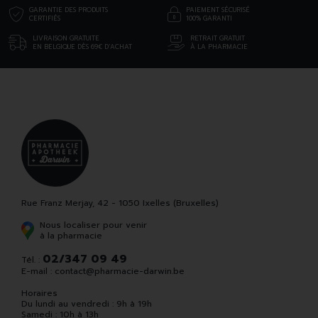
GARANTIE DES PRODUITS
PAIEMENT SÉCURISÉ
CERTIFIÉS
100% GARANTI
LIVRAISON GRATUITE
RETRAIT GRATUIT
EN BELGIQUE DÈS 69€ D’ACHAT
À LA PHARMACIE
Rue Franz Merjay, 42 - 1050 Ixelles (Bruxelles)
Nous localiser pour venir
à la pharmacie
02/347 09 49
Tél. :
E-mail :
contact
@
pharmacie-darwin.be
Horaires
Du lundi au vendredi : 9h à 19h
Samedi : 10h à 13h