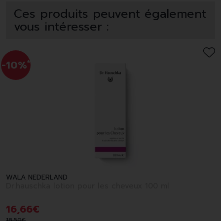
Ces produits peuvent également
vous intéresser :
-10%
*
WALA NEDERLAND
Dr.hauschka lotion pour les cheveux 100 ml
16
,
66
€
18
,
50
€