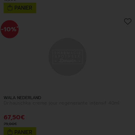
PANIER
-10%
*
WALA NEDERLAND
Dr.hauschka creme jour regenerante intensif 40ml
67
,
50
€
75
,
00
€
PANIER