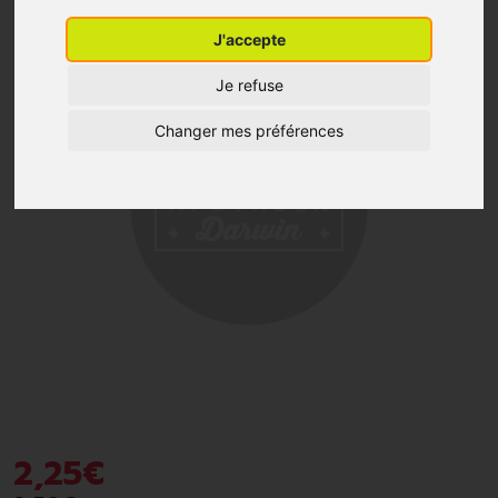
J'accepte
Je refuse
Changer mes préférences
2
,
25
€