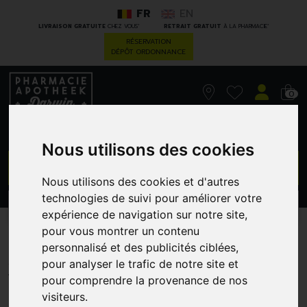
FR
EN
*
*
LIVRAISON GRATUITE
CHEZ VOUS
RETRAIT GRATUIT
À LA PHARMACIE
RÉSERVATION
DÉPÔT ORDONNANCE
0
Nous utilisons des cookies
GO
Nous utilisons des cookies et d'autres
technologies de suivi pour améliorer votre
PROMOS
CATÉGORIES
expérience de navigation sur notre site,
pour vous montrer un contenu
Dr.hauschka puntenslijper
personnalisé et des publicités ciblées,
pour analyser le trafic de notre site et
WALA NEDERLAND
pour comprendre la provenance de nos
visiteurs.