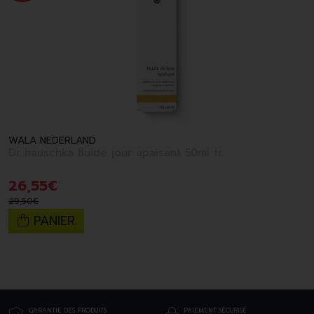
WALA NEDERLAND
Dr hauschka fluide jour apaisant 50ml fr
26
,
55
€
29
,
50
€
PANIER
GARANTIE DES PRODUITS
PAIEMENT SÉCURISÉ