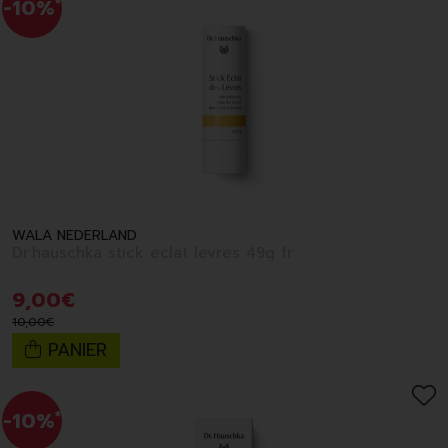
-10%
*
WALA NEDERLAND
Dr.hauschka stick eclat levres 49g fr
9
,
00
€
10
,
00
€
PANIER
-10%
*