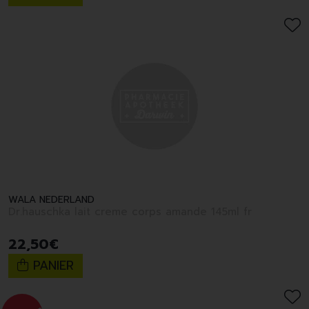
WALA NEDERLAND
Dr.hauschka lait creme corps amande 145ml fr
22
,
50
€
PANIER