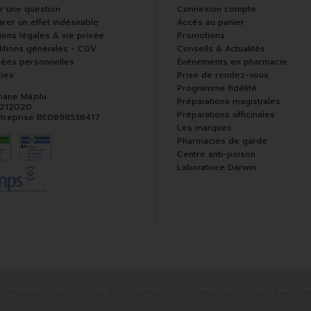
r une question
Connexion compte
rer un effet indésirable
Accès au panier
ions légales & vie privée
Promotions
itions générales - CGV
Conseils & Actualités
ées personnelles
Événements en pharmacie
ies
Prise de rendez-vous
Programme fidélité
hane Mazilu
Préparations magistrales
 212020
Préparations officinales
ntreprise BE0898538417
Les marques
Pharmacies de garde
Centre anti-poison
Laboratoire Darwin
6 Pharmacie Darwin
Tous droits réservés
Votre pharmacie en ligne avec Apot