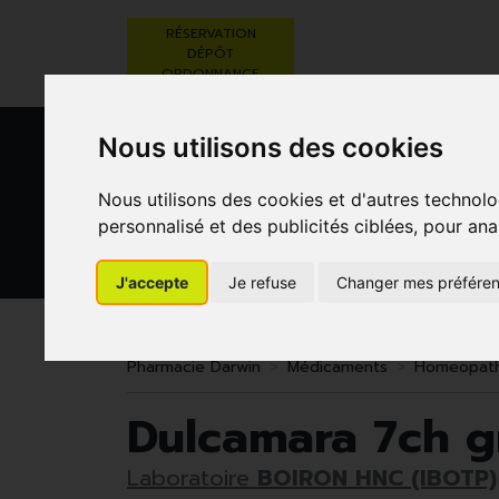
RÉSERVATION
DÉPÔT
ORDONNANCE
Nous utilisons des cookies
Nous utilisons des cookies et d'autres technolo
personnalisé et des publicités ciblées, pour ana
J'accepte
Je refuse
Changer mes préfére
BEAUTÉ,
RÉGIME,
GROSSESSE
SOINS ET
ALIMENTATION
ET
HYGIÈNE
& VITAMINES
ENFANTS
Pharmacie Darwin
Médicaments
Homeopath
Dulcamara 7ch g
Laboratoire
BOIRON HNC (IBOTP)