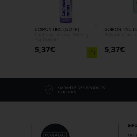
BOIRON HNC (IBOTP)
BOIRON HNC (I
Lachesis mutus 30ch gr
Pulsati
4g boiron
5
,
37
€
5
,
37
€
GARANTIE DES PRODUITS
CERTIFIÉS
INF
Qui 