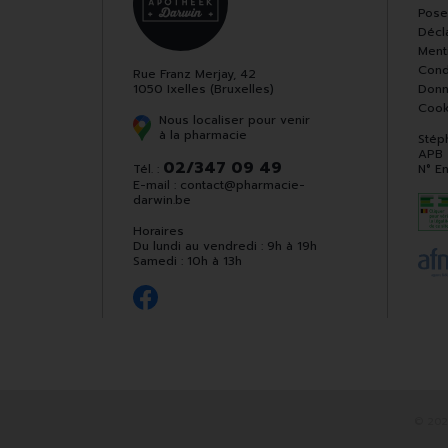
Pose
Décla
Ment
Cond
Rue Franz Merjay, 42
1050 Ixelles (Bruxelles)
Donn
Cook
Nous localiser pour venir
à la pharmacie
Stép
APB
02/347 09 49
Tél. :
N° E
E-mail :
contact
@
pharmacie-
darwin.be
Horaires
Du lundi au vendredi : 9h à 19h
Samedi : 10h à 13h
© 202