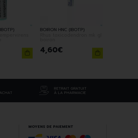
IBOTP)
BOIRON HNC (IBOTP)
empervirens
Rhus toxicodendron mk gl
n
boiron
4
,
60
€
RETRAIT GRATUIT
’ACHAT
À LA PHARMACIE
MOYENS DE PAIEMENT