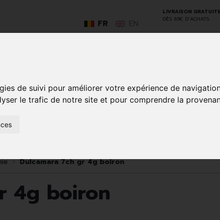
LIVRAISON GRATUIT
DÈS 69€ D’ACHATS
FR
EN
GO
gies de suivi pour améliorer votre expérience de navigatio
lyser le trafic de notre site et pour comprendre la provenan
nces
SOINS À
ANIMAUX
50+
NATUROPATHIE
MÉDICAME
DOMICILE ET
ET
PREMIERS
INSECTES
SOINS
ie
Dulcamara 7ch gr 4g boiron
r 4g boiron