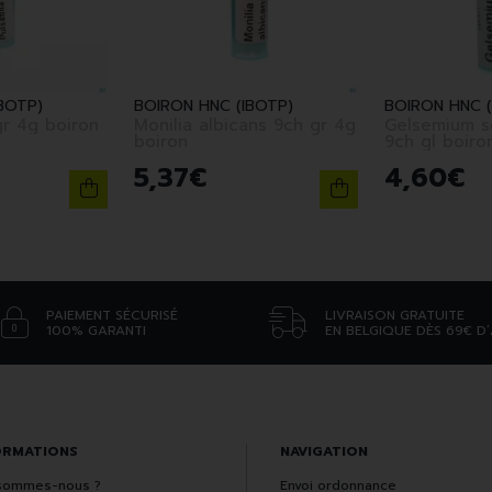
BOTP)
BOIRON HNC (IBOTP)
BOIRON HNC (
lla mk gr 4g boiron
Monilia albicans 9ch gr 4g
Gelsemium s
boiron
9ch gl boiro
5
,
37
€
4
,
60
€
PAIEMENT SÉCURISÉ
LIVRAISON GRATUITE
100% GARANTI
EN BELGIQUE DÈS 69€ D
ORMATIONS
NAVIGATION
sommes-nous ?
Envoi ordonnance