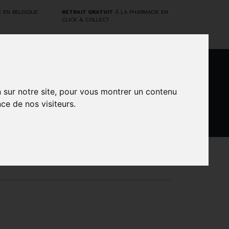
E
EN BELGIQUE
RETRAIT GRATUIT
À LA PHARMACIE EN
CLICK & COLLECT
0
n sur notre site, pour vous montrer un contenu
ce de nos visiteurs.
DARWIN
NTS
MARQUES
PROMOS
LABORATORY