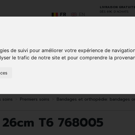
LIVRAISON GRATUIT
DÈS 69€ D’ACHATS
FR
EN
gies de suivi pour améliorer votre expérience de navigatio
GO
lyser le trafic de notre site et pour comprendre la provenan
nces
SOINS À
ANIMAUX
50+
NATUROPATHIE
MÉDICAME
DOMICILE ET
ET
PREMIERS
INSECTES
SOINS
s soins
Premiers soins
Bandages et orthopédie: bandages o
e 26cm T6 768005