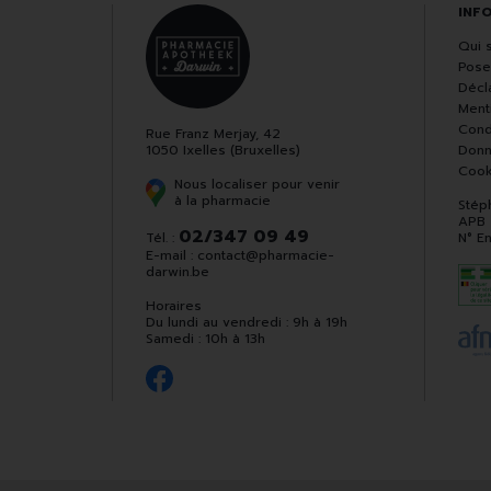
INF
Qui 
Pose
Décla
Ment
Cond
Rue Franz Merjay, 42
1050 Ixelles (Bruxelles)
Donn
Cook
Nous localiser pour venir
à la pharmacie
Stép
APB
02/347 09 49
Tél. :
N° E
E-mail :
contact
@
pharmacie-
darwin.be
Horaires
Du lundi au vendredi : 9h à 19h
Samedi : 10h à 13h