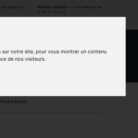
E
EN BELGIQUE
RETRAIT GRATUIT
À LA PHARMACIE EN
CLICK & COLLECT
0
n sur notre site, pour vous montrer un contenu
ce de nos visiteurs.
DARWIN
NTS
MARQUES
PROMOS
LABORATORY
rthopédiques