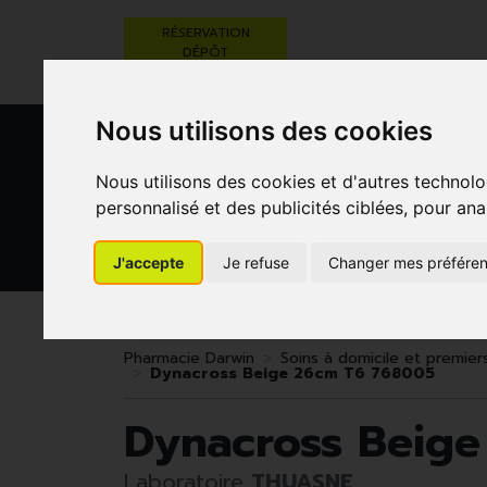
RÉSERVATION
DÉPÔT
ORDONNANCE
Nous utilisons des cookies
Nous utilisons des cookies et d'autres technolo
personnalisé et des publicités ciblées, pour ana
J'accepte
Je refuse
Changer mes préfére
BEAUTÉ,
RÉGIME,
GROSSESSE
SOINS ET
ALIMENTATION
ET
HYGIÈNE
& VITAMINES
ENFANTS
Pharmacie Darwin
Soins à domicile et premier
Dynacross Beige 26cm T6 768005
Dynacross Beig
Laboratoire
THUASNE