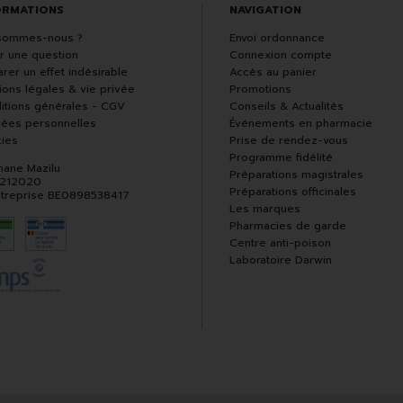
ORMATIONS
NAVIGATION
sommes-nous ?
Envoi ordonnance
r une question
Connexion compte
rer un effet indésirable
Accès au panier
ions légales & vie privée
Promotions
itions générales - CGV
Conseils & Actualités
ées personnelles
Événements en pharmacie
ies
Prise de rendez-vous
Programme fidélité
hane Mazilu
Préparations magistrales
 212020
Préparations officinales
ntreprise BE0898538417
Les marques
Pharmacies de garde
Centre anti-poison
Laboratoire Darwin