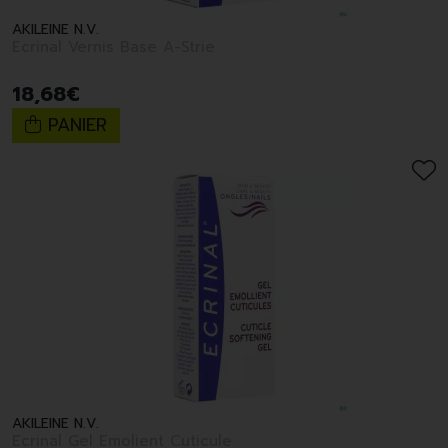
AKILEINE N.V.
Ecrinal Vernis Base A-Strie
18
,
68
€
PANIER
AKILEINE N.V.
Ecrinal Gel Emolient Cuticule