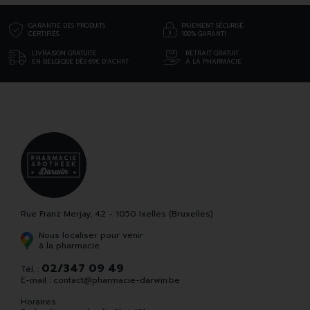
GARANTIE DES PRODUITS
PAIEMENT SÉCURISÉ
CERTIFIÉS
100% GARANTI
LIVRAISON GRATUITE
RETRAIT GRATUIT
EN BELGIQUE DÈS 69€ D’ACHAT
À LA PHARMACIE
Rue Franz Merjay, 42 - 1050 Ixelles (Bruxelles)
Nous localiser pour venir
à la pharmacie
02/347 09 49
Tél. :
E-mail :
contact
@
pharmacie-darwin.be
Horaires