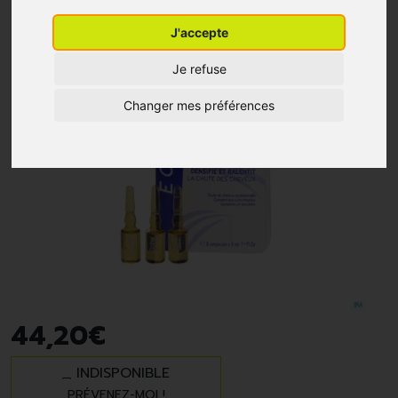
J'accepte
Je refuse
Changer mes préférences
44
,
20
€
INDISPONIBLE
PRÉVENEZ-MOI !