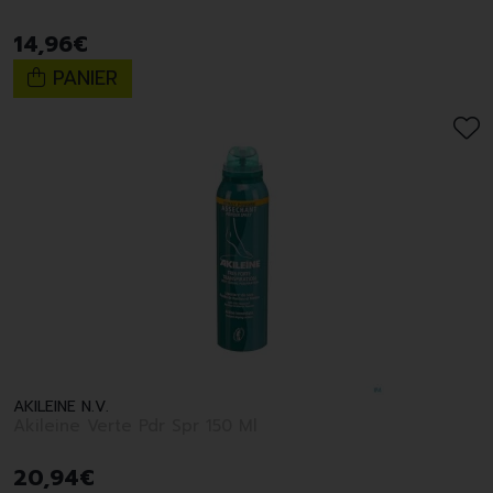
14
,
96
€
PANIER
AKILEINE N.V.
Akileine Verte Pdr Spr 150 Ml
20
,
94
€