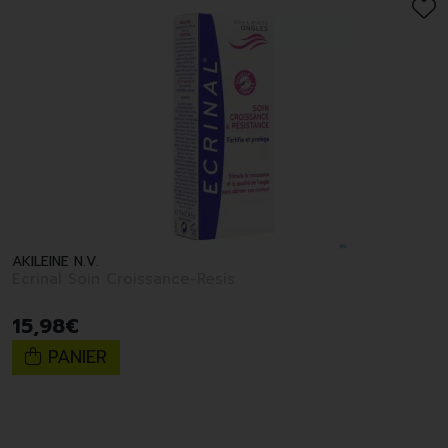
AKILEINE N.V.
Ecrinal Soin Croissance-Resis
15
,
98
€
PANIER