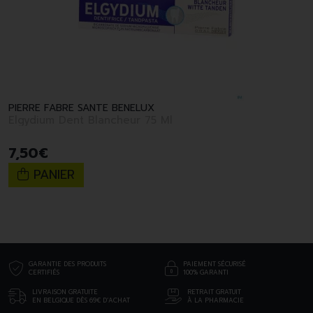
PIERRE FABRE SANTE BENELUX
Elgydium Dent Blancheur 75 Ml
7
,
50
€
PANIER
GARANTIE DES PRODUITS
PAIEMENT SÉCURISÉ
CERTIFIÉS
100% GARANTI
LIVRAISON GRATUITE
RETRAIT GRATUIT
EN BELGIQUE DÈS 69€ D’ACHAT
À LA PHARMACIE