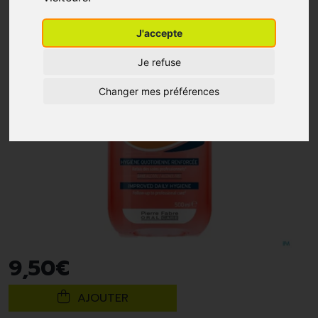
J'accepte
Je refuse
Changer mes préférences
9
,
50
€
AJOUTER