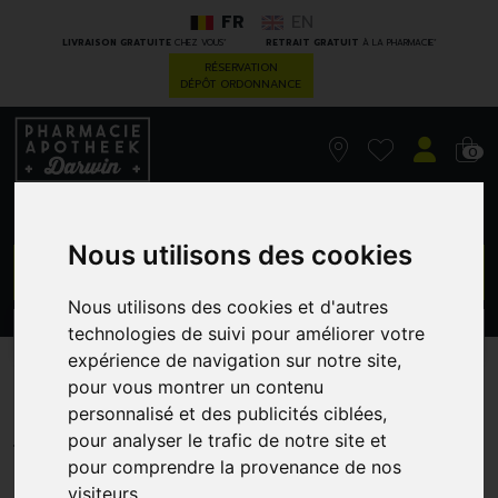
FR
EN
*
*
LIVRAISON GRATUITE
CHEZ VOUS
RETRAIT GRATUIT
À LA PHARMACIE
RÉSERVATION
DÉPÔT ORDONNANCE
0
Nous utilisons des cookies
GO
Nous utilisons des cookies et d'autres
technologies de suivi pour améliorer votre
PROMOS
CATÉGORIES
expérience de navigation sur notre site,
pour vous montrer un contenu
Eludril Care 500 Ml
personnalisé et des publicités ciblées,
PIERRE FABRE SANTE BENELUX
pour analyser le trafic de notre site et
pour comprendre la provenance de nos
visiteurs.