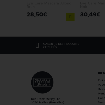
Eye Care Mascara Allong
Eye Care Mas
Brun
Noir
28
,
50
€
30
,
49
€
GARANTIE DES PRODUITS
CERTIFIÉS
INF
Qui 
Pose
Décla
Ment
Cond
Rue Franz Merjay, 42
1050 Ixelles (Bruxelles)
Donn