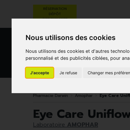
RÉSERVATION
DÉPÔT
ORDONNANCE
Nous utilisons des cookies
Nous utilisons des cookies et d'autres technolo
personnalisé et des publicités ciblées, pour ana
J'accepte
Je refuse
Changer mes préfére
BEAUTÉ,
RÉGIME,
GROSSESSE
SOINS ET
ALIMENTATION
ET
HYGIÈNE
& VITAMINES
ENFANTS
Pharmacie Darwin
Amophar
Eye Care Unif
Eye Care Uniflow
Laboratoire
AMOPHAR