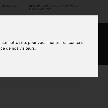
E
EN BELGIQUE
RETRAIT GRATUIT
À LA PHARMACIE EN
CLICK & COLLECT
0
n sur notre site, pour vous montrer un contenu
ce de nos visiteurs.
DARWIN
NTS
MARQUES
PROMOS
LABORATORY