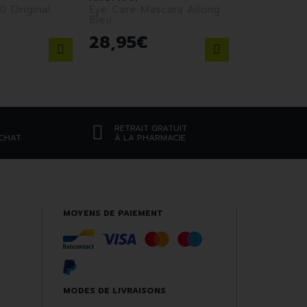
0 Original
Eye Care Mascara Allong
Bleu
28
,
95
€
RETRAIT GRATUIT
ACHAT
À LA PHARMACIE
MOYENS DE PAIEMENT
MODES DE LIVRAISONS