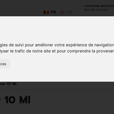
LIVRAISON GRATUIT
DÈS 69€ D’ACHATS
FR
EN
GO
gies de suivi pour améliorer votre expérience de navigatio
lyser le trafic de notre site et pour comprendre la provenan
nces
SOINS À
ANIMAUX
50+
NATUROPATHIE
MÉDICAME
DOMICILE ET
ET
PREMIERS
INSECTES
SOINS
low 10 Ml
 10 Ml