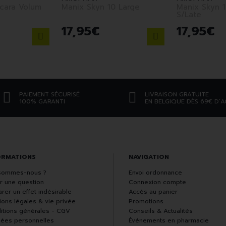
cara Volum
Manix Skyn 10 Large
Manix Skyn 1
S/Late
17
,
95
€
17
,
95
€
PAIEMENT SÉCURISÉ
LIVRAISON GRATUITE
100% GARANTI
EN BELGIQUE DÈS 69€ D’
ORMATIONS
NAVIGATION
sommes-nous ?
Envoi ordonnance
r une question
Connexion compte
rer un effet indésirable
Accès au panier
ions légales & vie privée
Promotions
itions générales - CGV
Conseils & Actualités
ées personnelles
Événements en pharmacie