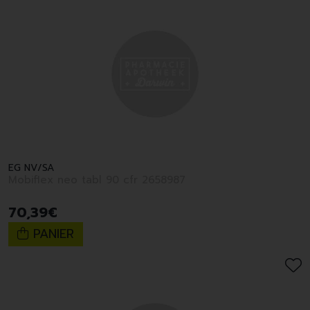
EG NV/SA
Mobiflex neo tabl 90 cfr 2658987
70
,
39
€
PANIER