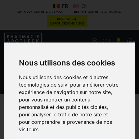
FR
EN
*
*
LIVRAISON GRATUITE
CHEZ VOUS
RETRAIT GRATUIT
À LA PHARMACIE
RÉSERVATION
DÉPÔT ORDONNANCE
0
Nous utilisons des cookies
GO
Nous utilisons des cookies et d'autres
technologies de suivi pour améliorer votre
expérience de navigation sur notre site,
PROMOS
CATÉGORIES
pour vous montrer un contenu
personnalisé et des publicités ciblées,
Fultium d3 junior gommes
pour analyser le trafic de notre site et
120
pour comprendre la provenance de nos
visiteurs.
EG NV/SA