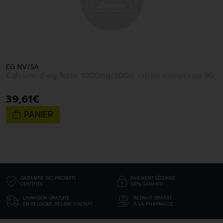
EG NV/SA
Calcium-d eg forte 1000mg/800iu citron compcroq 90
39
,
61
€
PANIER
GARANTIE DES PRODUITS
PAIEMENT SÉCURISÉ
CERTIFIÉS
100% GARANTI
LIVRAISON GRATUITE
RETRAIT GRATUIT
EN BELGIQUE DÈS 69€ D’ACHAT
À LA PHARMACIE