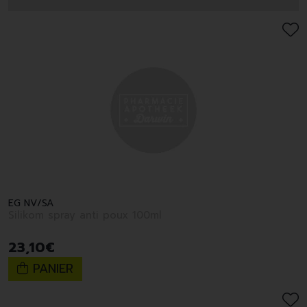
EG NV/SA
Silikom spray anti poux 100ml
23
,
10
€
PANIER