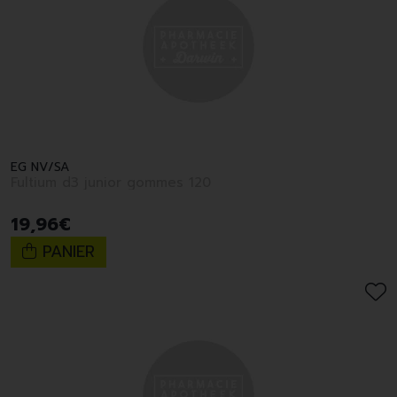
EG NV/SA
Fultium d3 junior gommes 120
19
,
96
€
PANIER