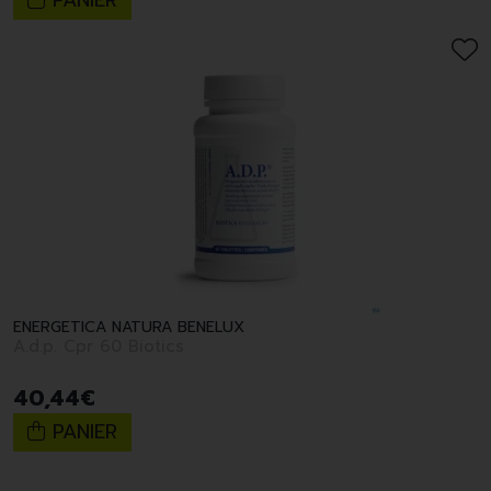
PANIER
ENERGETICA NATURA BENELUX
A.d.p. Cpr 60 Biotics
40
,
44
€
PANIER