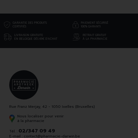
GARANTIE DES PRODUITS
PAIEMENT SÉCURISÉ
CERTIFIÉS
100% GARANTI
LIVRAISON GRATUITE
RETRAIT GRATUIT
EN BELGIQUE DÈS 69€ D’ACHAT
À LA PHARMACIE
Rue Franz Merjay, 42 - 1050 Ixelles (Bruxelles)
Nous localiser pour venir
à la pharmacie
02/347 09 49
Tél. :
E-mail :
contact
@
pharmacie-darwin.be