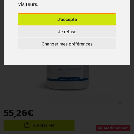
visiteurs.
J'accepte
Je refuse
Changer mes préférences
55
,
26
€
AJOUTER
Médicament