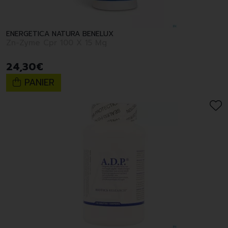
ENERGETICA NATURA BENELUX
Zn-Zyme Cpr 100 X 15 Mg
24
,
30
€
PANIER