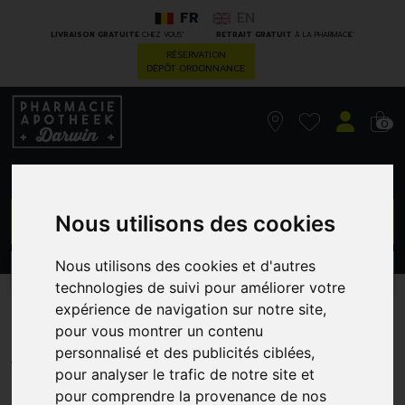
FR
EN
*
*
LIVRAISON GRATUITE
CHEZ VOUS
RETRAIT GRATUIT
À LA PHARMACIE
RÉSERVATION
DÉPÔT ORDONNANCE
0
GO
Nous utilisons des cookies
Nous utilisons des cookies et d'autres
PROMOS
CATÉGORIES
technologies de suivi pour améliorer votre
expérience de navigation sur notre site,
Glucobalance Cpr 90
pour vous montrer un contenu
ENERGETICA NATURA BENELUX
personnalisé et des publicités ciblées,
pour analyser le trafic de notre site et
pour comprendre la provenance de nos