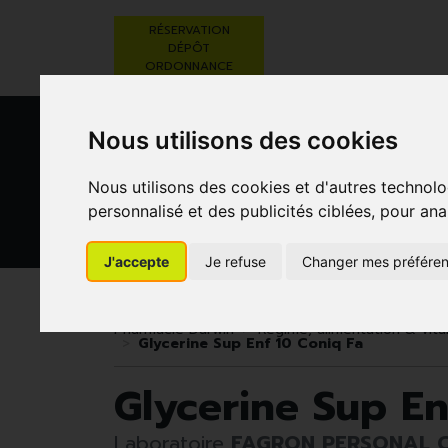
RÉSERVATION
DÉPÔT
ORDONNANCE
Nous utilisons des cookies
Nous utilisons des cookies et d'autres technolo
personnalisé et des publicités ciblées, pour ana
BEAUTÉ,
RÉGIME,
GROSSESSE
J'accepte
Je refuse
Changer mes préfére
SOINS ET
ALIMENTATION
ET
HYGIÈNE
& VITAMINES
ENFANTS
Pharmacie Darwin
Régime, alimentation & vit
Glycerine Sup Enf 10 Coniq Fa
Glycerine Sup En
Laboratoire
FAGRON PERSONAL C