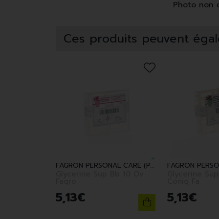
Photo non co
Ces produits peuvent égal
FAGRON PERSONAL CARE (PARA)
Glycerine Sup Bb 10 Ov
Glycerine Sup
Fagro
Coniq Fa
5
,
13
€
5
,
13
€