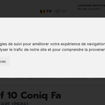
LIVRAISON GRATUIT
DÈS 69€ D’ACHATS
FR
EN
GO
gies de suivi pour améliorer votre expérience de navigatio
lyser le trafic de notre site et pour comprendre la provenan
SOINS À
ANIMAUX
nces
50+
NATUROPATHIE
MÉDICAME
DOMICILE ET
ET
PREMIERS
INSECTES
SOINS
amines
Nutrithérapie et bien-être
Flore intestinale - métabol
f 10 Coniq Fa
ARE (PARA)