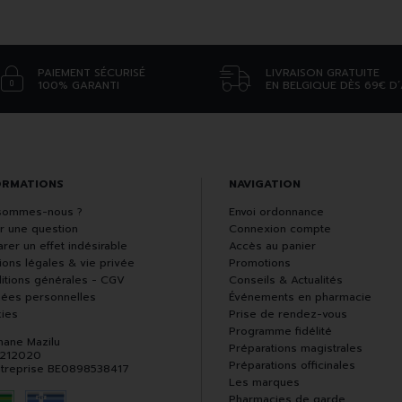
PAIEMENT SÉCURISÉ
LIVRAISON GRATUITE
100% GARANTI
EN BELGIQUE DÈS 69€ D
ORMATIONS
NAVIGATION
sommes-nous ?
Envoi ordonnance
r une question
Connexion compte
rer un effet indésirable
Accès au panier
ions légales & vie privée
Promotions
itions générales - CGV
Conseils & Actualités
ées personnelles
Événements en pharmacie
ies
Prise de rendez-vous
Programme fidélité
hane Mazilu
Préparations magistrales
 212020
Préparations officinales
ntreprise BE0898538417
Les marques
Pharmacies de garde