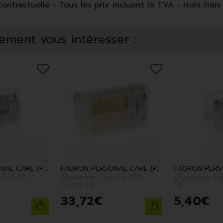
ntractuelle - Tous les prix incluent la TVA - Hors frais 
ement vous intéresser :
FAGRON PERSONAL CARE (PARA)
FAGRON PERSONAL CARE (PARA)
 Enf 10
Glycerine Sup Ad 100
Glycerine Sup Ad 
Coniq Fa
Fa
33
,
72
€
5
,
40
€