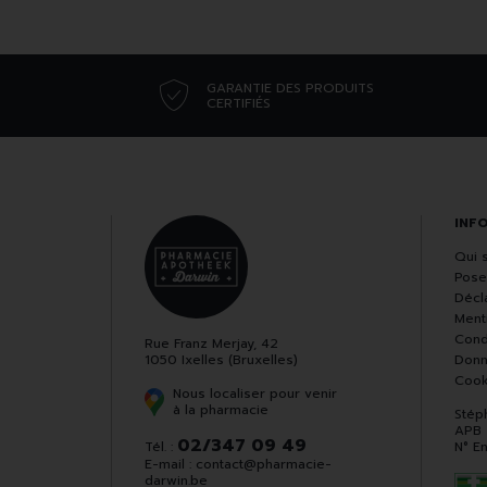
GARANTIE DES PRODUITS
CERTIFIÉS
INF
Qui 
Pose
Décla
Ment
Cond
Rue Franz Merjay, 42
1050 Ixelles (Bruxelles)
Donn
Cook
Nous localiser pour venir
à la pharmacie
Stép
APB
02/347 09 49
Tél. :
N° E
E-mail :
contact
@
pharmacie-
darwin.be