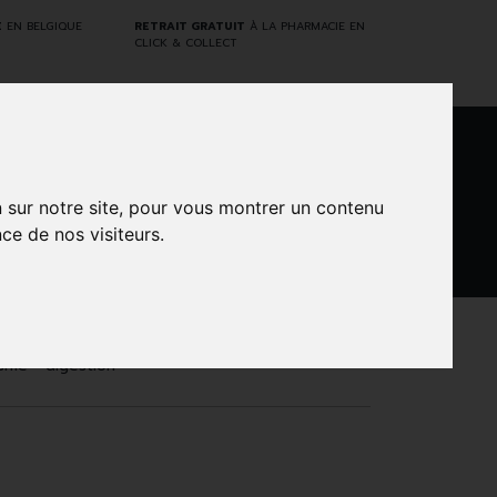
E
EN BELGIQUE
RETRAIT GRATUIT
À LA PHARMACIE EN
CLICK & COLLECT
0
n sur notre site, pour vous montrer un contenu
ce de nos visiteurs.
DARWIN
NTS
MARQUES
PROMOS
LABORATORY
isme - digestion