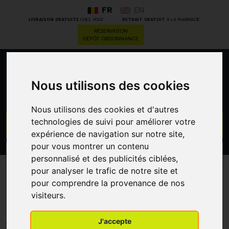
FR
EN
*
*
LIVRAISON GRATUITE
CHEZ VOUS
RETRAIT GRATUIT
À LA PHARMACIE
RÉSERVATION
DÉPÔT ORDONNANCE
0
Nous utilisons des cookies
Nous utilisons des cookies et d'autres
technologies de suivi pour améliorer votre
GO
expérience de navigation sur notre site,
pour vous montrer un contenu
PROMOS
CATÉGORIES
personnalisé et des publicités ciblées,
pour analyser le trafic de notre site et
Herpatch Serum Boutons
pour comprendre la provenance de nos
visiteurs.
Fievre Tube 5ml
HERPATCH
J'accepte