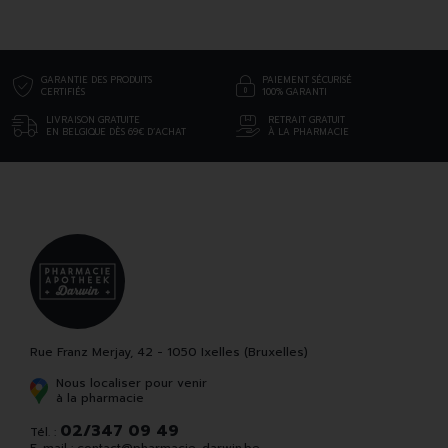
GARANTIE DES PRODUITS
PAIEMENT SÉCURISÉ
CERTIFIÉS
100% GARANTI
LIVRAISON GRATUITE
RETRAIT GRATUIT
EN BELGIQUE DÈS 69€ D’ACHAT
À LA PHARMACIE
Rue Franz Merjay, 42 - 1050 Ixelles (Bruxelles)
Nous localiser pour venir
à la pharmacie
02/347 09 49
Tél. :