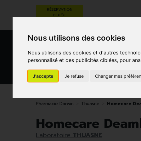
RÉSERVATION
DÉPÔT
ORDONNANCE
Nous utilisons des cookies
Nous utilisons des cookies et d'autres technolo
personnalisé et des publicités ciblées, pour ana
J'accepte
Je refuse
Changer mes préfére
BEAUTÉ,
RÉGIME,
GROSSESSE
SOINS ET
ALIMENTATION
ET
HYGIÈNE
& VITAMINES
ENFANTS
Pharmacie Darwin
Thuasne
Homecare Deam
Homecare Deambu
Laboratoire
THUASNE