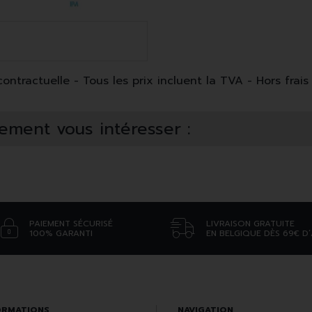
ntractuelle - Tous les prix incluent la TVA - Hors frais 
ement vous intéresser :
PAIEMENT SÉCURISÉ
LIVRAISON GRATUITE
100% GARANTI
EN BELGIQUE DÈS 69€ D
ORMATIONS
NAVIGATION