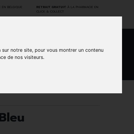
E
EN BELGIQUE
RETRAIT GRATUIT
À LA PHARMACIE EN
CLICK & COLLECT
0
n sur notre site, pour vous montrer un contenu
ce de nos visiteurs.
DARWIN
NTS
MARQUES
PROMOS
LABORATORY
Bleu