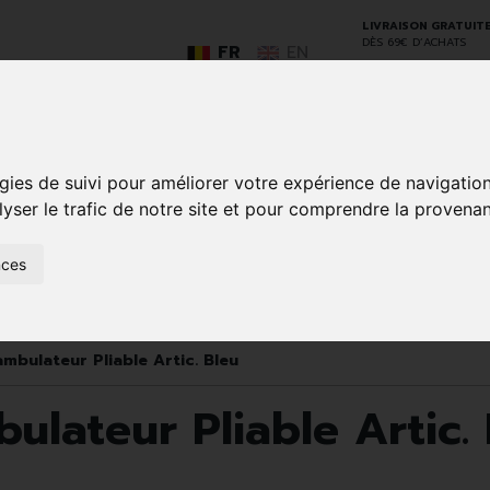
LIVRAISON GRATUIT
DÈS 69€ D’ACHATS
FR
EN
gies de suivi pour améliorer votre expérience de navigatio
GO
lyser le trafic de notre site et pour comprendre la provenan
nces
SOINS À
ANIMAUX
50+
NATUROPATHIE
MÉDICAME
DOMICILE ET
ET
PREMIERS
INSECTES
SOINS
bulateur Pliable Artic. Bleu
lateur Pliable Artic. 