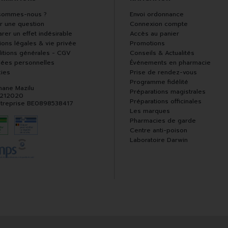
sommes-nous ?
Envoi ordonnance
r une question
Connexion compte
rer un effet indésirable
Accès au panier
ions légales & vie privée
Promotions
itions générales - CGV
Conseils & Actualités
ées personnelles
Événements en pharmacie
ies
Prise de rendez-vous
Programme fidélité
hane Mazilu
Préparations magistrales
 212020
Préparations officinales
ntreprise BE0898538417
Les marques
Pharmacies de garde
Centre anti-poison
Laboratoire Darwin