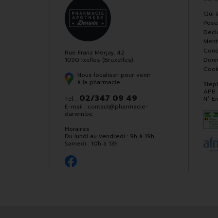
Qui 
Pose
Décla
Ment
Cond
Rue Franz Merjay, 42
1050 Ixelles (Bruxelles)
Donn
Cook
Nous localiser pour venir
à la pharmacie
Stép
APB
02/347 09 49
Tél. :
N° E
E-mail :
contact
@
pharmacie-
darwin.be
Horaires
Du lundi au vendredi : 9h à 19h
Samedi : 10h à 13h